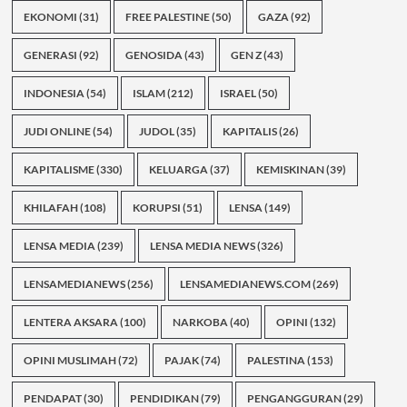
EKONOMI
(31)
FREE PALESTINE
(50)
GAZA
(92)
GENERASI
(92)
GENOSIDA
(43)
GEN Z
(43)
INDONESIA
(54)
ISLAM
(212)
ISRAEL
(50)
JUDI ONLINE
(54)
JUDOL
(35)
KAPITALIS
(26)
KAPITALISME
(330)
KELUARGA
(37)
KEMISKINAN
(39)
KHILAFAH
(108)
KORUPSI
(51)
LENSA
(149)
LENSA MEDIA
(239)
LENSA MEDIA NEWS
(326)
LENSAMEDIANEWS
(256)
LENSAMEDIANEWS.COM
(269)
LENTERA AKSARA
(100)
NARKOBA
(40)
OPINI
(132)
OPINI MUSLIMAH
(72)
PAJAK
(74)
PALESTINA
(153)
PENDAPAT
(30)
PENDIDIKAN
(79)
PENGANGGURAN
(29)