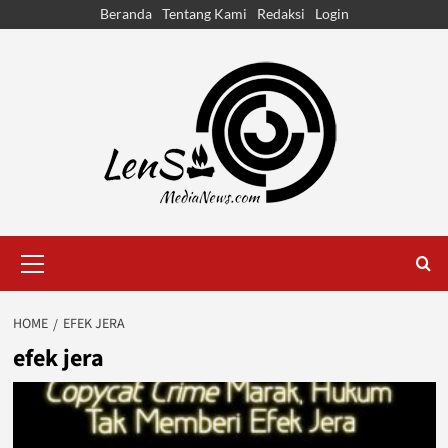
Skip
Beranda
Tentang Kami
Redaksi
Login
to
content
Primary
Menu
HOME
EFEK JERA
efek jera