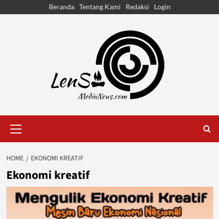
Skip
Beranda
Tentang Kami
Redaksi
Login
to
content
Primary
Menu
HOME
EKONOMI KREATIF
Ekonomi kreatif