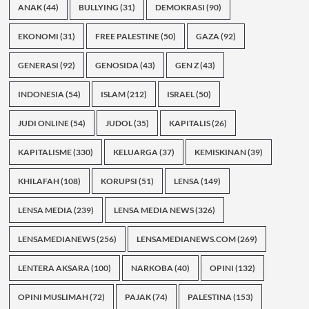
ANAK
(44)
BULLYING
(31)
DEMOKRASI
(90)
EKONOMI
(31)
FREE PALESTINE
(50)
GAZA
(92)
GENERASI
(92)
GENOSIDA
(43)
GEN Z
(43)
INDONESIA
(54)
ISLAM
(212)
ISRAEL
(50)
JUDI ONLINE
(54)
JUDOL
(35)
KAPITALIS
(26)
KAPITALISME
(330)
KELUARGA
(37)
KEMISKINAN
(39)
KHILAFAH
(108)
KORUPSI
(51)
LENSA
(149)
LENSA MEDIA
(239)
LENSA MEDIA NEWS
(326)
LENSAMEDIANEWS
(256)
LENSAMEDIANEWS.COM
(269)
LENTERA AKSARA
(100)
NARKOBA
(40)
OPINI
(132)
OPINI MUSLIMAH
(72)
PAJAK
(74)
PALESTINA
(153)