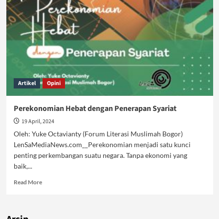
Mesin
Baru
Ekonomi
Nasional
Artikel
Opini
Perekonomian Hebat dengan Penerapan Syariat
19 April, 2024
Oleh: Yuke Octavianty (Forum Literasi Muslimah Bogor)
LenSaMediaNews.com__Perekonomian menjadi satu kunci
penting perkembangan suatu negara. Tanpa ekonomi yang
baik,...
Read
Read More
more
about
Perekonomian
Hebat