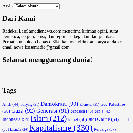
Arsip
Dari Kami
Redaksi LenSamedianews.com menerima kiriman opini, surat
pembaca, cerpen, puisi, dan reportase kegiatan dari pembaca.
Perhatikan kaidah bahasa. Silahkan mengirimkan karya anda ke
email news.lensamedia@gmail.com
Selamat mengguncang dunia!
Tags
Demokrasi
(90)
free Palestine
Anak
(44)
bullying
(31)
Ekonomi
(31)
Gaza
(92)
Generasi
(91)
(50)
genosida
(43)
gen z
(43)
Islam
(212)
Indonesia
(54)
Israel
(50)
Judi Online
(54)
Judol
Kapitalisme
(330)
Keluarga
(37)
(35)
kapitalis
(26)