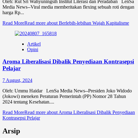
Oleh: Rut Sri Wahyuningsih Institut Literasi dan Peradaban LenSa
Media News--Viral media memberitakan flexing sebuah roti dengan
harga Rp...
Read More
Read more about Berlebih-lebihan Wajah Kapitalisme
Artikel
Opini
Aroma Liberalisasi Dibalik Penyediaan Kontrasepsi
Pelajar
7 August, 2024
Oleh: Ummu Haidar LenSa Media News--Presiden Joko Widodo
(Jokowi) meneken Peraturan Pemerintah (PP) Nomor 28 Tahun
2024 tentang Kesehatan....
Read More
Read more about Aroma Liberalisasi Dibalik Penyediaan
Kontrasepsi Pelajar
Arsip