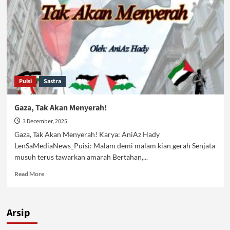
Puisi
Sastra
Gaza, Tak Akan Menyerah!
3 December, 2025
Gaza, Tak Akan Menyerah! Karya: AniAz Hady
LenSaMediaNews_Puisi: Malam demi malam kian gerah Senjata
musuh terus tawarkan amarah Bertahan,...
Read
Read More
more
about
Gaza,
Arsip
Tak
Akan