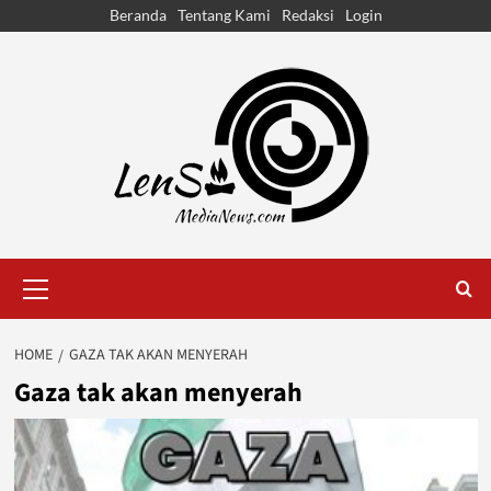
Skip
Beranda
Tentang Kami
Redaksi
Login
to
content
Primary
Menu
HOME
GAZA TAK AKAN MENYERAH
Gaza tak akan menyerah