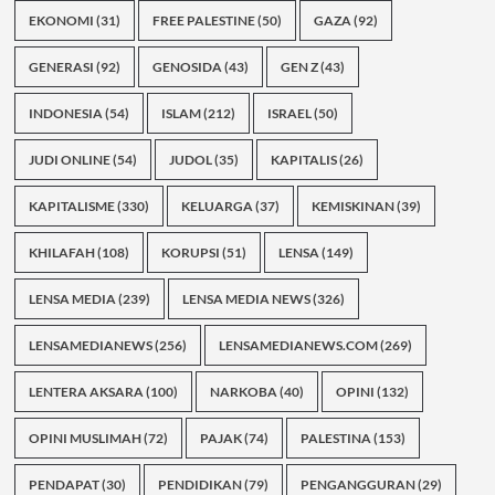
EKONOMI
(31)
FREE PALESTINE
(50)
GAZA
(92)
GENERASI
(92)
GENOSIDA
(43)
GEN Z
(43)
INDONESIA
(54)
ISLAM
(212)
ISRAEL
(50)
JUDI ONLINE
(54)
JUDOL
(35)
KAPITALIS
(26)
KAPITALISME
(330)
KELUARGA
(37)
KEMISKINAN
(39)
KHILAFAH
(108)
KORUPSI
(51)
LENSA
(149)
LENSA MEDIA
(239)
LENSA MEDIA NEWS
(326)
LENSAMEDIANEWS
(256)
LENSAMEDIANEWS.COM
(269)
LENTERA AKSARA
(100)
NARKOBA
(40)
OPINI
(132)
OPINI MUSLIMAH
(72)
PAJAK
(74)
PALESTINA
(153)
PENDAPAT
(30)
PENDIDIKAN
(79)
PENGANGGURAN
(29)