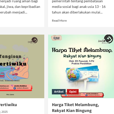
menjadi ruang aman bagi
pemerintah tentang pembatasan
al, jiwa, dan kepribadian
media sosial bagi anak usia 13 - 16
berubah menjadi...
tahun akan diberlakukan mulai...
d
Read
Read More
e
more
ut
about
olah
Meneropong
urat
Efektifitas
erasan,
Pembatasan
tem
Media
urat
Sosial
lak
Artikel
Opini
Pertiwiku
Harga Tiket Melambung,
Rakyat Kian Bingung
, 2025