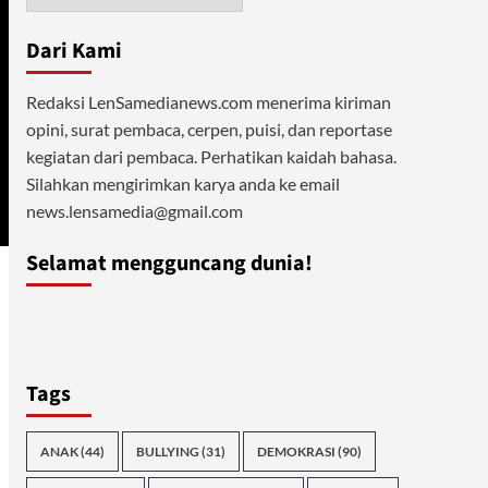
Dari Kami
Redaksi LenSamedianews.com menerima kiriman
opini, surat pembaca, cerpen, puisi, dan reportase
kegiatan dari pembaca. Perhatikan kaidah bahasa.
Silahkan mengirimkan karya anda ke email
news.lensamedia@gmail.com
Selamat mengguncang dunia!
Tags
ANAK
(44)
BULLYING
(31)
DEMOKRASI
(90)