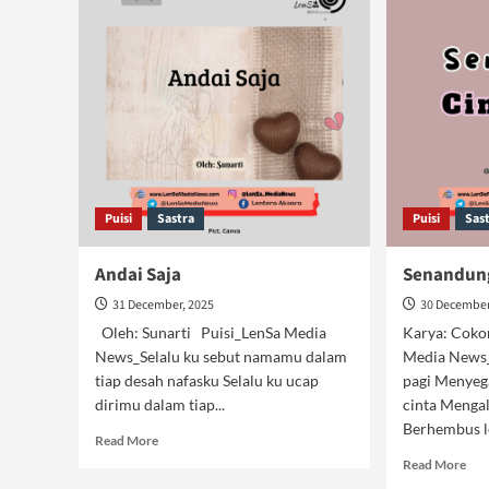
Puisi
Sastra
Puisi
Sas
Andai Saja
Senandung
31 December, 2025
30 December
Oleh: Sunarti Puisi_LenSa Media
Karya: Coko
News_Selalu ku sebut namamu dalam
Media News
tiap desah nafasku Selalu ku ucap
pagi Menyeg
dirimu dalam tiap...
cinta Mengal
Berhembus l
Read
Read More
more
Rea
Read More
about
mor