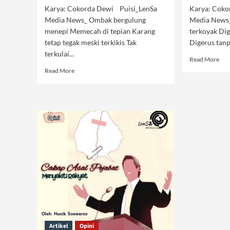
Karya: Cokorda Dewi Puisi_LenSa
Karya: Coko
Media News_ Ombak bergulung
Media News
menepi Memecah di tepian Karang
terkoyak Dig
tetap tegak meski terkikis Tak
Digerus tan
terkulai...
Rea
Read More
mor
Read
Read More
abo
more
Tan
about
Per
Kidung
Rindu
Artikel
Opini