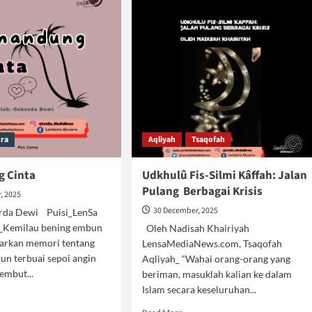
tra
Aqliyah
Tsaqofah
 Cinta
Udkhulû Fis-Silmi Kâffah: Jalan
Pulang Berbagai Krisis
, 2025
30 December, 2025
rda Dewi Puisi_LenSa
_Kemilau bening embun
Oleh Nadisah Khairiyah
arkan memori tentang
LensaMediaNews.com, Tsaqofah
un terbuai sepoi angin
Aqliyah_ “Wahai orang-orang yang
embut...
beriman, masuklah kalian ke dalam
Islam secara keseluruhan...
d
e
Read