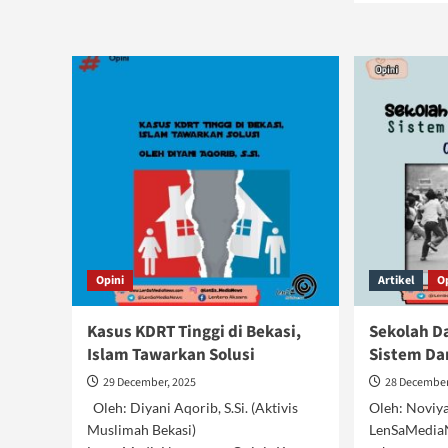
Andai
abo
Saja
Sen
Cin
Opini
Artikel
O
Kasus KDRT Tinggi di Bekasi,
Sekolah D
Islam Tawarkan Solusi
Sistem Da
29 December, 2025
28 December
Oleh: Diyani Aqorib, S.Si. (Aktivis
Oleh: Novi
Muslimah Bekasi)
LenSaMedia