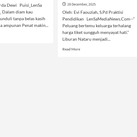
28 December, 2025
rda Dewi Puisi_LenSa
_ Dalam diam kau
Oleh: Evi Faouziah, S.Pd Praktisi
unduli tanpa belas kasih
Pendidikan LenSaMediaNews.Com--"
pa ampunan Penat makin...
Peluang bertemu keluarga terhalang
harga tiket sungguh menyayat hati."
d
Liburan Nataru menjadi...
e
ut
Read
Read More
gisan
more
tiwiku
about
Harga
Tiket
Melambung,
Rakyat
Kian
Bingung