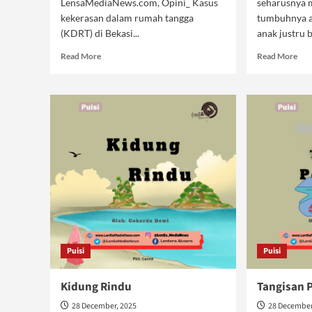
LensaMediaNews.com, Opini_ Kasus
seharusnya 
kekerasan dalam rumah tangga
tumbuhnya ak
(KDRT) di Bekasi...
anak justru 
Read
Rea
Read More
Read More
more
mor
about
abo
Kasus
Sek
KDRT
Dar
Tinggi
Kek
di
Sis
Bekasi,
Dar
Islam
Akh
Tawarkan
Solusi
Puisi
Puisi
Kidung Rindu
Tangisan 
28 December, 2025
28 December