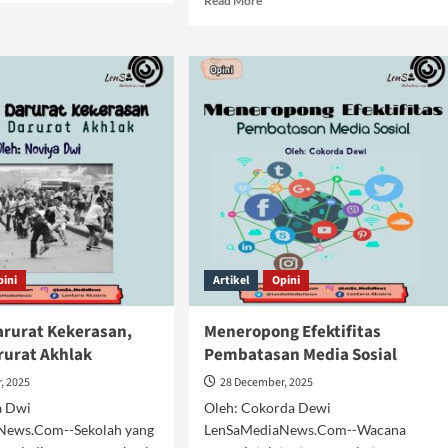
Read More
ut
more
andung
about
ta
Udkhulû
Fis-
Silmi
Kâffah:
Jalan
Pulang
Berbagai
Krisis
pini
Artikel
Opini
arurat Kekerasan,
Meneropong Efektifitas
rurat Akhlak
Pembatasan Media Sosial
, 2025
28 December, 2025
ya Dwi
Oleh: Cokorda Dewi
News.Com--Sekolah yang
LenSaMediaNews.Com--Wacana