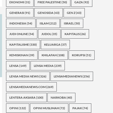
EKONOMI
(31)
FREE PALESTINE
(50)
GAZA
(92)
GENERASI
(91)
GENOSIDA
(43)
GEN Z
(43)
INDONESIA
(54)
ISLAM
(212)
ISRAEL
(50)
JUDI ONLINE
(54)
JUDOL
(35)
KAPITALIS
(26)
KAPITALISME
(330)
KELUARGA
(37)
KEMISKINAN
(39)
KHILAFAH
(108)
KORUPSI
(51)
LENSA
(149)
LENSA MEDIA
(239)
LENSA MEDIA NEWS
(326)
LENSAMEDIANEWS
(256)
LENSAMEDIANEWS.COM
(269)
LENTERA AKSARA
(100)
NARKOBA
(40)
OPINI
(132)
OPINI MUSLIMAH
(72)
PAJAK
(74)