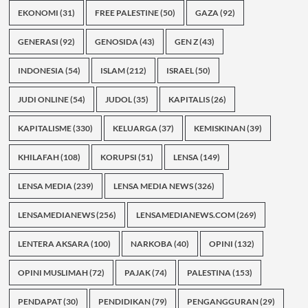
EKONOMI
(31)
FREE PALESTINE
(50)
GAZA
(92)
GENERASI
(92)
GENOSIDA
(43)
GEN Z
(43)
INDONESIA
(54)
ISLAM
(212)
ISRAEL
(50)
JUDI ONLINE
(54)
JUDOL
(35)
KAPITALIS
(26)
KAPITALISME
(330)
KELUARGA
(37)
KEMISKINAN
(39)
KHILAFAH
(108)
KORUPSI
(51)
LENSA
(149)
LENSA MEDIA
(239)
LENSA MEDIA NEWS
(326)
LENSAMEDIANEWS
(256)
LENSAMEDIANEWS.COM
(269)
LENTERA AKSARA
(100)
NARKOBA
(40)
OPINI
(132)
OPINI MUSLIMAH
(72)
PAJAK
(74)
PALESTINA
(153)
PENDAPAT
(30)
PENDIDIKAN
(79)
PENGANGGURAN
(29)