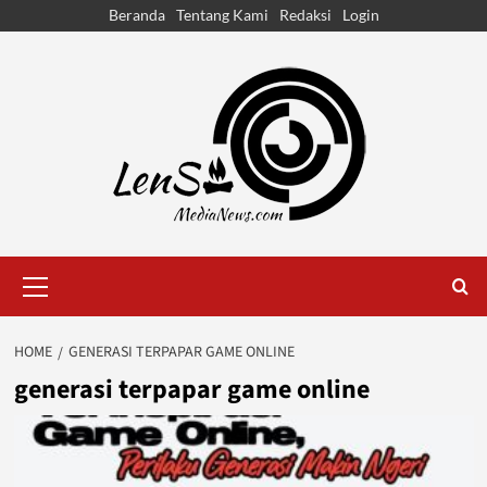
Skip
Beranda
Tentang Kami
Redaksi
Login
to
content
Primary
Menu
HOME
GENERASI TERPAPAR GAME ONLINE
generasi terpapar game online