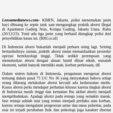
Lensamedianews.com–
KBRN, Jakarta, polisi menemukan janin
bayi dibuang ke septic tank saat mengungkap praktik aborsi illegal
di Apartment Gading Nias, Kelapa Gading, Jakarta Utara. Rabu
(20/12/23). Total ada tiga janin yang berhasil diungkap polisi dari
penyelidikan kasus ini. (RRI.co.id)
Di Indonesia aborsi bukanlah menjadi perkara asing lagi. Seiring
bertambahnya zaman, praktik aborsi mulai memanfaatkan prosedur
operasi berteknologi tinggi. Tidak sedikit perempuan yang
memutuskan aborsi dengan alasan hamil diluar nikah, masalah
ekonomi, sudah banyak memiliki anak, korban perkosaan, dll.
Dalam sistem hukum di Indonesia, pengaturan mengenai aborsi
tertuang dalam pasal 75 UU No 36 yang menyatakan bahwa setiap
orang dilarang melakukan aborsi kecuali ada kedaruratan medis.
Kasus aborsi perlu mendapat perhatian khusus karena tingkat aborsi
di Indonesia masih tinggi dan kematian Ibu akibat aborsi menjadi
memprihatinkan. Apalagi aborsi pada remaja yang semakin marak,
fase remaja adalah usia yang rentan menjadi perilaku atau korban,
karena remaja mengalami pergeseran umur dan masa pubertas, pada
usia ini terjadi perubahan fisik dan psikologi juga karakter disertai