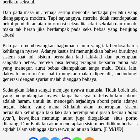
perilaku seksual.
Dan pada masa ini, remaja sering mencoba berbagai perilaku yang
dianggapnya modern. Tapi sayangnya, mereka tidak mendapatkan
bekal pendidikan atau informasi seksualitas dari sekolah dan rumah,
maka tak heran jika berdampak pada seks bebas yang berujung
aborsi.
Kita pasti membayangkan bagaimana janin yang tak berdosa harus
kehilangan nyawa. Adanya kasus ini menunjukkan bahwa buruknya
sistem saat ini, sistem pergaulan laki laki-laki dan perempuan
sangatlah bebas, mereka bisa terang-terangan bersama tanpa ada
yang menegur, aurat bebas ditampakkan tanpa malu. Disisi lain,
dakwah amar ma’ruf nahi mungkar malah dipersulit, melindungi
generasi dengan syariat malah dianggap bahaya.
Sedangkan Islam sangat menjaga nyawa manusia. Tidak boleh ada
yang menghilangkan nyawa tanpa hak syar’i. Jelas hukum aborsi
adalah haram, untuk itu mencegah terjadinya aborsi perlu adanya
negara Islam, yang mana Khilafah akan menerapkan sistem
pergaulan kehidupan laki laki dan perempuan dipisah kecuali
hajat
syar’i,
kewajiban menutup aurat juga ditegakkan, situs porno
dilarang. Dan Khilafah akan menerapkan sistem pendidikan berbasis
aqidah Islam sehingga akan terwujud aturan Islam.
[LM/UD]