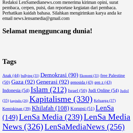
Redaksi LenSamedianews.com menerima kiriman opini, surat
pembaca, cerpen, puisi, dan reportase kegiatan dari pembaca.
Perhatikan kaidah bahasa. Silahkan mengirimkan karya anda ke
email news.lensamedia@gmail.com
Selamat mengguncang dunia!
Tags
Demokrasi
(90)
free Palestine
Anak
(44)
bullying
(31)
Ekonomi
(31)
Gaza
(92)
Generasi
(92)
(50)
genosida
(43)
gen z
(43)
Islam
(212)
Indonesia
(54)
Israel
(50)
Judi Online
(54)
Judol
Kapitalisme
(330)
Keluarga
(37)
(35)
kapitalis
(26)
LenSa
Khilafah
(108)
Korupsi
(51)
Kemiskinan
(39)
LenSa Media
LenSa Media
(239)
(149)
News
(326)
LenSaMediaNews
(256)