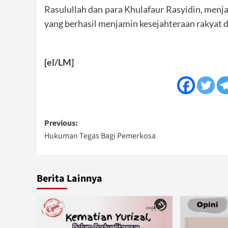
Rasulullah dan para Khulafaur Rasyidin, menj
yang berhasil menjamin kesejahteraan rakyat d
[el/LM]
Post
Previous:
Hukuman Tegas Bagi Pemerkosa
navigation
Berita Lainnya