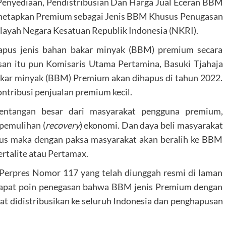
Penyediaan, Pendistribusian Dan Harga Jual Eceran BBM
enetapkan Premium sebagai Jenis BBM Khusus Penugasan
layah Negara Kesatuan Republik Indonesia (NKRI).
apus jenis bahan bakar minyak (BBM) premium secara
san itu pun Komisaris Utama Pertamina, Basuki Tjahaja
kar minyak (BBM) Premium akan dihapus di tahun 2022.
tribusi penjualan premium kecil.
entangan besar dari masyarakat pengguna premium,
 pemulihan (
recovery
) ekonomi. Dan daya beli masyarakat
pus maka dengan paksa masyarakat akan beralih ke BBM
ertalite atau Pertamax.
n Perpres Nomor 117 yang telah diunggah resmi di laman
rdapat poin penegasan bahwa BBM jenis Premium dengan
at didistribusikan ke seluruh Indonesia dan penghapusan