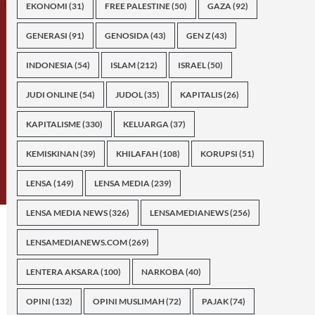
EKONOMI
(31)
FREE PALESTINE
(50)
GAZA
(92)
GENERASI
(91)
GENOSIDA
(43)
GEN Z
(43)
INDONESIA
(54)
ISLAM
(212)
ISRAEL
(50)
JUDI ONLINE
(54)
JUDOL
(35)
KAPITALIS
(26)
KAPITALISME
(330)
KELUARGA
(37)
KEMISKINAN
(39)
KHILAFAH
(108)
KORUPSI
(51)
LENSA
(149)
LENSA MEDIA
(239)
LENSA MEDIA NEWS
(326)
LENSAMEDIANEWS
(256)
LENSAMEDIANEWS.COM
(269)
LENTERA AKSARA
(100)
NARKOBA
(40)
OPINI
(132)
OPINI MUSLIMAH
(72)
PAJAK
(74)