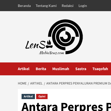
Skip
Beranda
Tentang Kami
Redaksi
Login
to
content
Artikel
Berita
Muslimah
Sastra
Tsaqofah
HOME
ARTIKEL
ANTARA PERPRES PENYALURAN PREMIUM D
Artikel
Opini
Antara Perpres 