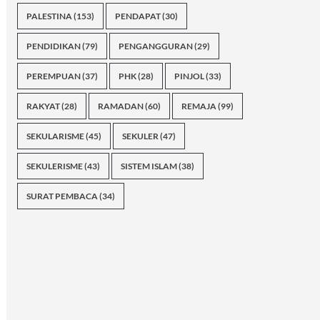
PALESTINA
(153)
PENDAPAT
(30)
PENDIDIKAN
(79)
PENGANGGURAN
(29)
PEREMPUAN
(37)
PHK
(28)
PINJOL
(33)
RAKYAT
(28)
RAMADAN
(60)
REMAJA
(99)
SEKULARISME
(45)
SEKULER
(47)
SEKULERISME
(43)
SISTEM ISLAM
(38)
SURAT PEMBACA
(34)