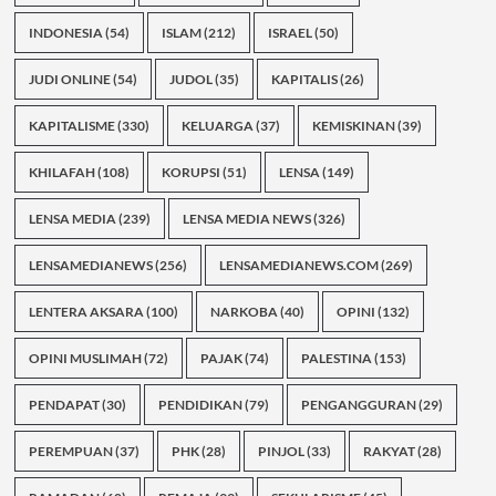
INDONESIA
(54)
ISLAM
(212)
ISRAEL
(50)
JUDI ONLINE
(54)
JUDOL
(35)
KAPITALIS
(26)
KAPITALISME
(330)
KELUARGA
(37)
KEMISKINAN
(39)
KHILAFAH
(108)
KORUPSI
(51)
LENSA
(149)
LENSA MEDIA
(239)
LENSA MEDIA NEWS
(326)
LENSAMEDIANEWS
(256)
LENSAMEDIANEWS.COM
(269)
LENTERA AKSARA
(100)
NARKOBA
(40)
OPINI
(132)
OPINI MUSLIMAH
(72)
PAJAK
(74)
PALESTINA
(153)
PENDAPAT
(30)
PENDIDIKAN
(79)
PENGANGGURAN
(29)
PEREMPUAN
(37)
PHK
(28)
PINJOL
(33)
RAKYAT
(28)