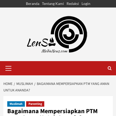
Skip
Beranda
Tentang Kami
Redaksi
Login
to
content
Primary
Menu
HOME
MUSLIMAH
BAGAIMANA MEMPERSIAPKAN PTM YANG AMAN
UNTUK ANANDA?
Muslimah
Parenting
Bagaimana Mempersiapkan PTM