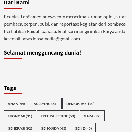
Dari Kami
Redaksi LenSamedianews.com menerima kiriman opini, surat
pembaca, cerpen, puisi, dan reportase kegiatan dari pembaca.
Perhatikan kaidah bahasa. Silahkan mengirimkan karya anda
ke email news.lensamedia@gmail.com
Selamat mengguncang dunia!
Tags
ANAK
(44)
BULLYING
(31)
DEMOKRASI
(90)
EKONOMI
(31)
FREE PALESTINE
(50)
GAZA
(92)
GENERASI
(92)
GENOSIDA
(43)
GEN Z
(43)