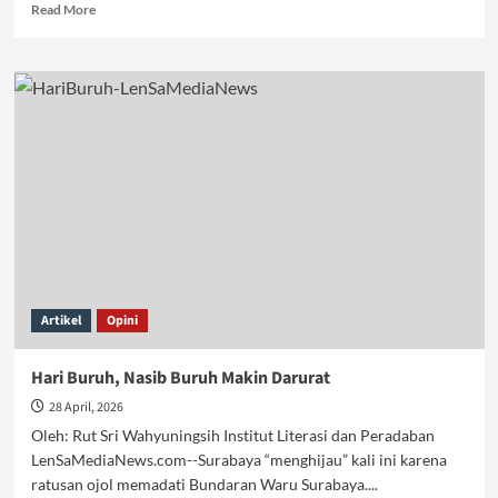
Read
Read More
more
about
Krisis
Moral
Siswa
Zaman
Now,
Pendidikan
Sekulerisme
Artikel
Opini
Hari Buruh, Nasib Buruh Makin Darurat
28 April, 2026
Oleh: Rut Sri Wahyuningsih Institut Literasi dan Peradaban
LenSaMediaNews.com--Surabaya “menghijau” kali ini karena
ratusan ojol memadati Bundaran Waru Surabaya....