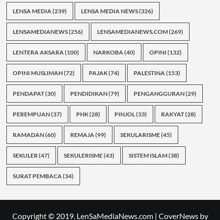
LENSA MEDIA
(239)
LENSA MEDIA NEWS
(326)
LENSAMEDIANEWS
(256)
LENSAMEDIANEWS.COM
(269)
LENTERA AKSARA
(100)
NARKOBA
(40)
OPINI
(132)
OPINI MUSLIMAH
(72)
PAJAK
(74)
PALESTINA
(153)
PENDAPAT
(30)
PENDIDIKAN
(79)
PENGANGGURAN
(29)
PEREMPUAN
(37)
PHK
(28)
PINJOL
(33)
RAKYAT
(28)
RAMADAN
(60)
REMAJA
(99)
SEKULARISME
(45)
SEKULER
(47)
SEKULERISME
(43)
SISTEM ISLAM
(38)
SURAT PEMBACA
(34)
Copyright © 2019. LenSaMediaNews.com
|
CoverNews
by