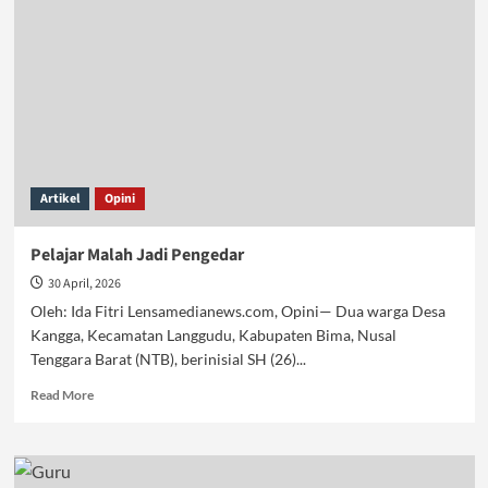
Gaza
Artikel
Opini
Pelajar Malah Jadi Pengedar
30 April, 2026
Oleh: Ida Fitri Lensamedianews.com, Opini— Dua warga Desa
Kangga, Kecamatan Langgudu, Kabupaten Bima, Nusal
Tenggara Barat (NTB), berinisial SH (26)...
Read
Read More
more
about
Pelajar
Malah