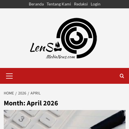
Skip
Beranda
Tentang Kami
Redaksi
Login
to
content
Primary
Menu
HOME
2026
APRIL
Month:
April 2026