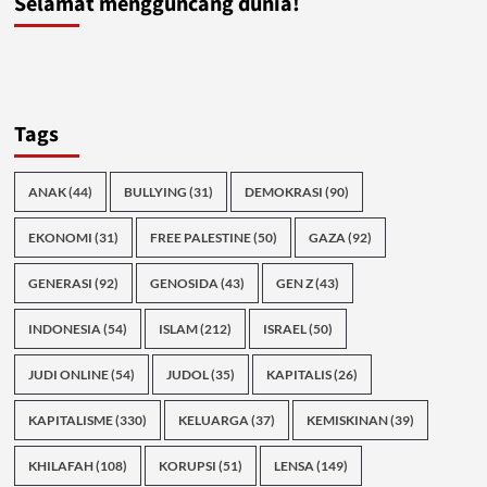
Selamat mengguncang dunia!
Tags
ANAK
(44)
BULLYING
(31)
DEMOKRASI
(90)
EKONOMI
(31)
FREE PALESTINE
(50)
GAZA
(92)
GENERASI
(92)
GENOSIDA
(43)
GEN Z
(43)
INDONESIA
(54)
ISLAM
(212)
ISRAEL
(50)
JUDI ONLINE
(54)
JUDOL
(35)
KAPITALIS
(26)
KAPITALISME
(330)
KELUARGA
(37)
KEMISKINAN
(39)
KHILAFAH
(108)
KORUPSI
(51)
LENSA
(149)