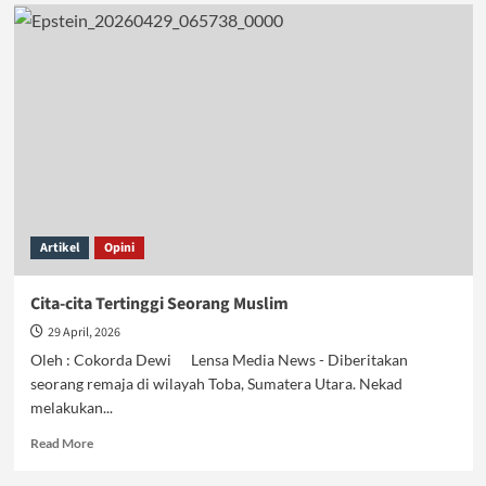
Wibawa
Guru
Direndahkan:
Buah
Sistem
Pendidikan
Sekuler
Kapitalis
Artikel
Opini
Cita-cita Tertinggi Seorang Muslim
29 April, 2026
Oleh : Cokorda Dewi Lensa Media News - Diberitakan
seorang remaja di wilayah Toba, Sumatera Utara. Nekad
melakukan...
Read
Read More
more
about