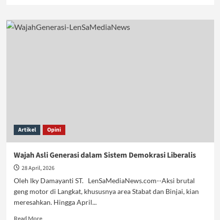
more
about
Tahanan
Palestina
Dieksekusi
dan
Diamnya
Dunia
Artikel
Opini
Wajah Asli Generasi dalam Sistem Demokrasi Liberalis
28 April, 2026
Oleh Iky Damayanti ST. LenSaMediaNews.com--Aksi brutal
geng motor di Langkat, khususnya area Stabat dan Binjai, kian
meresahkan. Hingga April...
Read
Read More