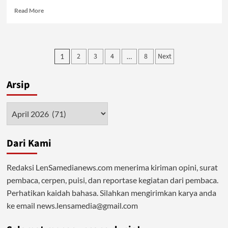
Read
Read More
more
about
Hari
Buruh,
Posts
2
3
4
8
Next
1
…
Nasib
pagination
Buruh
Makin
Arsip
Darurat
Arsip
Dari Kami
Redaksi LenSamedianews.com menerima kiriman opini, surat
pembaca, cerpen, puisi, dan reportase kegiatan dari pembaca.
Perhatikan kaidah bahasa. Silahkan mengirimkan karya anda
ke email news.lensamedia@gmail.com