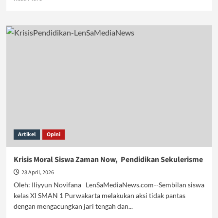
more
about
Wajah
Asli
Generasi
dalam
Sistem
Demokrasi
Liberalis
Artikel
Opini
Krisis Moral Siswa Zaman Now, Pendidikan Sekulerisme
28 April, 2026
Oleh: Iliyyun Novifana LenSaMediaNews.com--Sembilan siswa
kelas XI SMAN 1 Purwakarta melakukan aksi tidak pantas
dengan mengacungkan jari tengah dan...