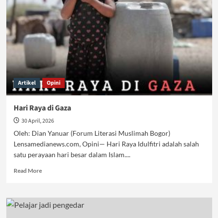
PPPK
Terancam
Dipecat
Artikel
Opini
Hari Raya di Gaza
30 April, 2026
Oleh: Dian Yanuar (Forum Literasi Muslimah Bogor)
Lensamedianews.com, Opini— Hari Raya Idulfitri adalah salah
satu perayaan hari besar dalam Islam....
Read
Read More
more
about
Hari
Raya
di