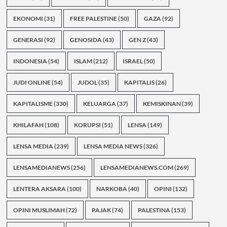
EKONOMI
(31)
FREE PALESTINE
(50)
GAZA
(92)
GENERASI
(92)
GENOSIDA
(43)
GEN Z
(43)
INDONESIA
(54)
ISLAM
(212)
ISRAEL
(50)
JUDI ONLINE
(54)
JUDOL
(35)
KAPITALIS
(26)
KAPITALISME
(330)
KELUARGA
(37)
KEMISKINAN
(39)
KHILAFAH
(108)
KORUPSI
(51)
LENSA
(149)
LENSA MEDIA
(239)
LENSA MEDIA NEWS
(326)
LENSAMEDIANEWS
(256)
LENSAMEDIANEWS.COM
(269)
LENTERA AKSARA
(100)
NARKOBA
(40)
OPINI
(132)
OPINI MUSLIMAH
(72)
PAJAK
(74)
PALESTINA
(153)