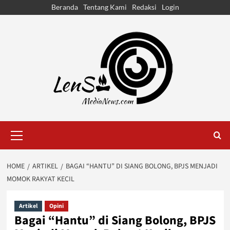
Skip
Beranda
Tentang Kami
Redaksi
Login
to
content
Primary
Menu
HOME
ARTIKEL
BAGAI “HANTU” DI SIANG BOLONG, BPJS MENJADI
MOMOK RAKYAT KECIL
Artikel
Opini
Bagai “Hantu” di Siang Bolong, BPJS