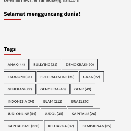
Selamat mengguncang dunia!
Tags
ANAK
(44)
BULLYING
(31)
DEMOKRASI
(90)
EKONOMI
(31)
FREE PALESTINE
(50)
GAZA
(92)
GENERASI
(92)
GENOSIDA
(43)
GEN Z
(43)
INDONESIA
(54)
ISLAM
(212)
ISRAEL
(50)
JUDI ONLINE
(54)
JUDOL
(35)
KAPITALIS
(26)
KAPITALISME
(330)
KELUARGA
(37)
KEMISKINAN
(39)