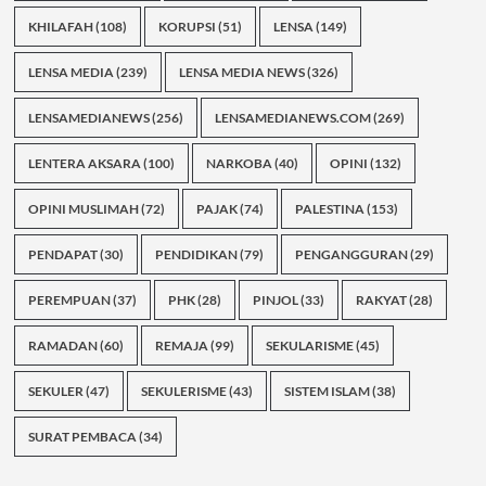
KHILAFAH
(108)
KORUPSI
(51)
LENSA
(149)
LENSA MEDIA
(239)
LENSA MEDIA NEWS
(326)
LENSAMEDIANEWS
(256)
LENSAMEDIANEWS.COM
(269)
LENTERA AKSARA
(100)
NARKOBA
(40)
OPINI
(132)
OPINI MUSLIMAH
(72)
PAJAK
(74)
PALESTINA
(153)
PENDAPAT
(30)
PENDIDIKAN
(79)
PENGANGGURAN
(29)
PEREMPUAN
(37)
PHK
(28)
PINJOL
(33)
RAKYAT
(28)
RAMADAN
(60)
REMAJA
(99)
SEKULARISME
(45)
SEKULER
(47)
SEKULERISME
(43)
SISTEM ISLAM
(38)
SURAT PEMBACA
(34)