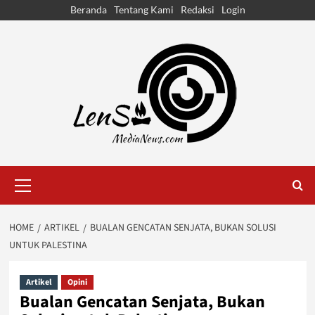
Skip
Beranda
Tentang Kami
Redaksi
Login
to
content
Primary
Menu
HOME
ARTIKEL
BUALAN GENCATAN SENJATA, BUKAN SOLUSI
UNTUK PALESTINA
Artikel
Opini
Bualan Gencatan Senjata, Bukan