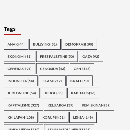
Tags
ANAK
(44)
BULLYING
(31)
DEMOKRASI
(90)
EKONOMI
(31)
FREE PALESTINE
(50)
GAZA
(92)
GENERASI
(91)
GENOSIDA
(43)
GEN Z
(43)
INDONESIA
(54)
ISLAM
(212)
ISRAEL
(50)
JUDI ONLINE
(54)
JUDOL
(35)
KAPITALIS
(26)
KAPITALISME
(327)
KELUARGA
(37)
KEMISKINAN
(39)
KHILAFAH
(108)
KORUPSI
(51)
LENSA
(149)
LENSA MEDIA
(239)
LENSA MEDIA NEWS
(326)