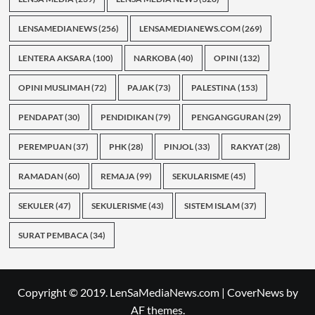
LENSAMEDIANEWS
(256)
LENSAMEDIANEWS.COM
(269)
LENTERA AKSARA
(100)
NARKOBA
(40)
OPINI
(132)
OPINI MUSLIMAH
(72)
PAJAK
(73)
PALESTINA
(153)
PENDAPAT
(30)
PENDIDIKAN
(79)
PENGANGGURAN
(29)
PEREMPUAN
(37)
PHK
(28)
PINJOL
(33)
RAKYAT
(28)
RAMADAN
(60)
REMAJA
(99)
SEKULARISME
(45)
SEKULER
(47)
SEKULERISME
(43)
SISTEM ISLAM
(37)
SURAT PEMBACA
(34)
Copyright © 2019. LenSaMediaNews.com
|
CoverNews
by
AF themes.