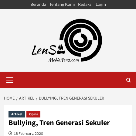
Skip
Beranda
Tentang Kami
Redaksi
Login
to
content
Primary
Menu
HOME
ARTIKEL
BULLYING, TREN GENERASI SEKULER
Artikel
Opini
Bullying, Tren Generasi Sekuler
18 February, 2020