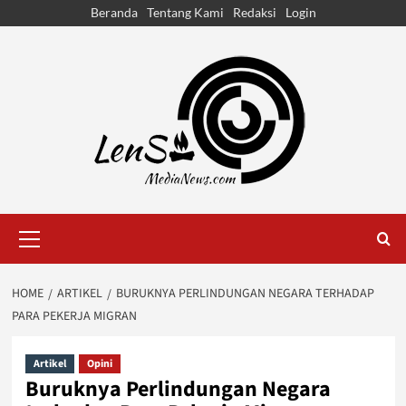
Skip
Beranda
Tentang Kami
Redaksi
Login
to
content
Primary
Menu
HOME
ARTIKEL
BURUKNYA PERLINDUNGAN NEGARA TERHADAP
PARA PEKERJA MIGRAN
Artikel
Opini
Buruknya Perlindungan Negara