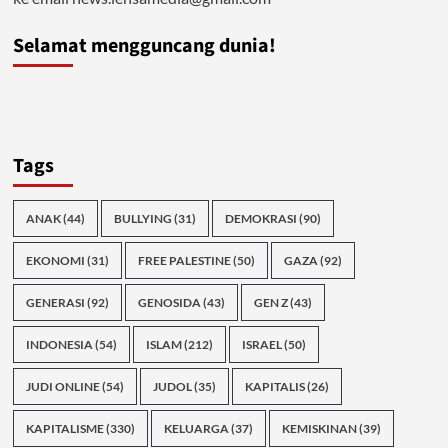
Selamat mengguncang dunia!
Tags
ANAK
(44)
BULLYING
(31)
DEMOKRASI
(90)
EKONOMI
(31)
FREE PALESTINE
(50)
GAZA
(92)
GENERASI
(92)
GENOSIDA
(43)
GEN Z
(43)
INDONESIA
(54)
ISLAM
(212)
ISRAEL
(50)
JUDI ONLINE
(54)
JUDOL
(35)
KAPITALIS
(26)
KAPITALISME
(330)
KELUARGA
(37)
KEMISKINAN
(39)