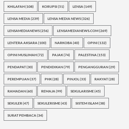
KHILAFAH
(108)
KORUPSI
(51)
LENSA
(149)
LENSA MEDIA
(239)
LENSA MEDIA NEWS
(326)
LENSAMEDIANEWS
(256)
LENSAMEDIANEWS.COM
(269)
LENTERA AKSARA
(100)
NARKOBA
(40)
OPINI
(132)
OPINI MUSLIMAH
(72)
PAJAK
(74)
PALESTINA
(153)
PENDAPAT
(30)
PENDIDIKAN
(79)
PENGANGGURAN
(29)
PEREMPUAN
(37)
PHK
(28)
PINJOL
(33)
RAKYAT
(28)
RAMADAN
(60)
REMAJA
(99)
SEKULARISME
(45)
SEKULER
(47)
SEKULERISME
(43)
SISTEM ISLAM
(38)
SURAT PEMBACA
(34)