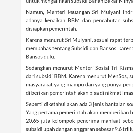
untuk mengalihkan subsidi Bahan Bakar Miny
Namun, Menteri keuangan Sri Mulyani Indr
adanya kenaikan BBM dan pencabutan subsid
disiapkan pemerintah.
Karena menurut Sri Mulyani, sesuai rapat terb
membahas tentang Subsidi dan Bansos, kare
Bansos dulu.
Sedangkan menurut Menteri Sosial Tri Rismah
dari subsidi BBM. Karena menurut MenSos, sub
masyarakat yang mampu dan yang punya pendap
di berikan pemerintah akan bisa di nikmati ma
Seperti diketahui akan ada 3 jenis bantalan s
Yang pertama pemerintah akan memberikan ban
20,65 juta kelompok penerima manfaat sebe
subsidi upah dengan anggaran sebesar 9,6 trili