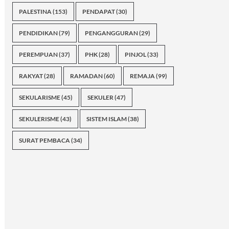
PALESTINA
(153)
PENDAPAT
(30)
PENDIDIKAN
(79)
PENGANGGURAN
(29)
PEREMPUAN
(37)
PHK
(28)
PINJOL
(33)
RAKYAT
(28)
RAMADAN
(60)
REMAJA
(99)
SEKULARISME
(45)
SEKULER
(47)
SEKULERISME
(43)
SISTEM ISLAM
(38)
SURAT PEMBACA
(34)