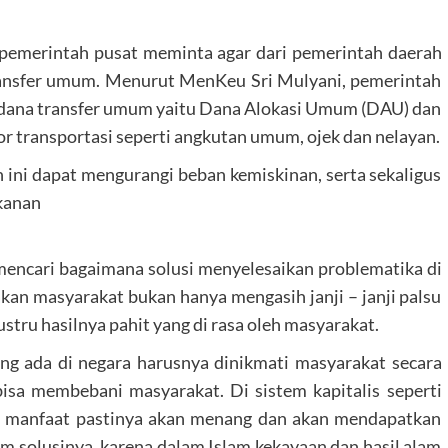
.
i pemerintah pusat meminta agar dari pemerintah daerah
transfer umum. Menurut MenKeu Sri Mulyani, pemerintah
dana transfer umum yaitu Dana Alokasi Umum (DAU) dan
 transportasi seperti angkutan umum, ojek dan nelayan.
ini dapat mengurangi beban kemiskinan, serta sekaligus
kanan
mencari bagaimana solusi menyelesaikan problematika di
an masyarakat bukan hanya mengasih janji – janji palsu
tru hasilnya pahit yang di rasa oleh masyarakat.
ang ada di negara harusnya dinikmati masyarakat secara
bisa membebani masyarakat. Di sistem kapitalis seperti
ri manfaat pastinya akan menang dan akan mendapatkan
am solusinya, karena dalam Islam kekayaan dan hasil alam