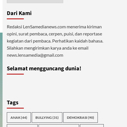
Dari Kami
Redaksi LenSamedianews.com menerima kiriman
opini, surat pembaca, cerpen, puisi, dan reportase
kegiatan dari pembaca. Perhatikan kaidah bahasa.
Silahkan mengirimkan karya anda ke email
news.lensamedia@gmail.com
Selamat mengguncang dunia!
Tags
ANAK
(44)
BULLYING
(31)
DEMOKRASI
(90)