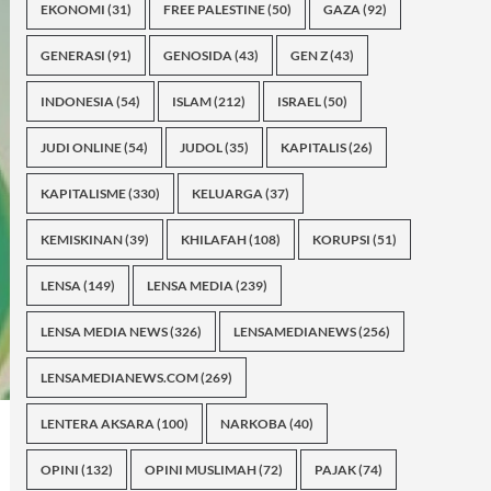
EKONOMI
(31)
FREE PALESTINE
(50)
GAZA
(92)
GENERASI
(91)
GENOSIDA
(43)
GEN Z
(43)
INDONESIA
(54)
ISLAM
(212)
ISRAEL
(50)
JUDI ONLINE
(54)
JUDOL
(35)
KAPITALIS
(26)
KAPITALISME
(330)
KELUARGA
(37)
KEMISKINAN
(39)
KHILAFAH
(108)
KORUPSI
(51)
LENSA
(149)
LENSA MEDIA
(239)
LENSA MEDIA NEWS
(326)
LENSAMEDIANEWS
(256)
LENSAMEDIANEWS.COM
(269)
LENTERA AKSARA
(100)
NARKOBA
(40)
OPINI
(132)
OPINI MUSLIMAH
(72)
PAJAK
(74)