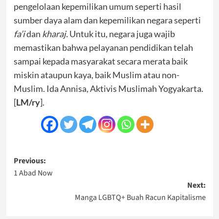
pengelolaan kepemilikan umum seperti hasil
sumber daya alam dan kepemilikan negara seperti
fa’i
dan
kharaj.
Untuk itu, negara juga wajib
memastikan bahwa pelayanan pendidikan telah
sampai kepada masyarakat secara merata baik
miskin ataupun kaya, baik Muslim atau non-
Muslim. Ida Annisa, Aktivis Muslimah Yogyakarta.
[
LM/ry
].
Post
Previous:
1 Abad Now
navigation
Next:
Manga LGBTQ+ Buah Racun Kapitalisme