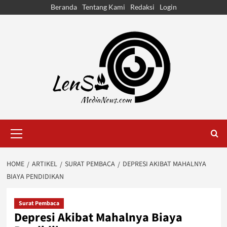
Skip
Beranda
Tentang Kami
Redaksi
Login
to
content
Primary
Menu
HOME
ARTIKEL
SURAT PEMBACA
DEPRESI AKIBAT MAHALNYA
BIAYA PENDIDIKAN
Surat Pembaca
Depresi Akibat Mahalnya Biaya