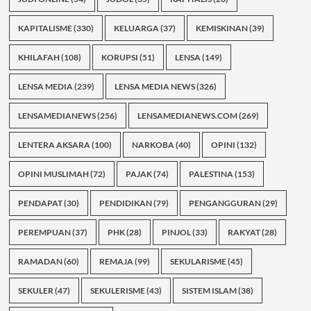
KAPITALISME
(330)
KELUARGA
(37)
KEMISKINAN
(39)
KHILAFAH
(108)
KORUPSI
(51)
LENSA
(149)
LENSA MEDIA
(239)
LENSA MEDIA NEWS
(326)
LENSAMEDIANEWS
(256)
LENSAMEDIANEWS.COM
(269)
LENTERA AKSARA
(100)
NARKOBA
(40)
OPINI
(132)
OPINI MUSLIMAH
(72)
PAJAK
(74)
PALESTINA
(153)
PENDAPAT
(30)
PENDIDIKAN
(79)
PENGANGGURAN
(29)
PEREMPUAN
(37)
PHK
(28)
PINJOL
(33)
RAKYAT
(28)
RAMADAN
(60)
REMAJA
(99)
SEKULARISME
(45)
SEKULER
(47)
SEKULERISME
(43)
SISTEM ISLAM
(38)