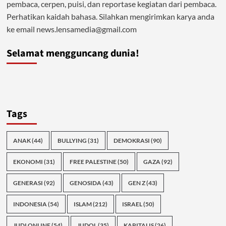
pembaca, cerpen, puisi, dan reportase kegiatan dari pembaca.
Perhatikan kaidah bahasa. Silahkan mengirimkan karya anda
ke email news.lensamedia@gmail.com
Selamat mengguncang dunia!
Tags
ANAK
(44)
BULLYING
(31)
DEMOKRASI
(90)
EKONOMI
(31)
FREE PALESTINE
(50)
GAZA
(92)
GENERASI
(92)
GENOSIDA
(43)
GEN Z
(43)
INDONESIA
(54)
ISLAM
(212)
ISRAEL
(50)
JUDI ONLINE
(54)
JUDOL
(35)
KAPITALIS
(26)