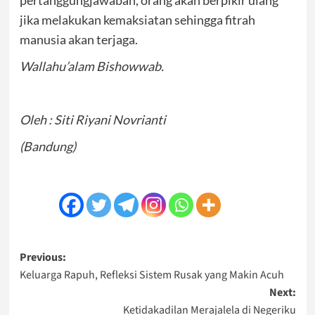
pertanggungjawaban, orang akan berpikir ulang
jika melakukan kemaksiatan sehingga fitrah
manusia akan terjaga.
Wallahu’alam Bishowwab.
Oleh : Siti Riyani Novrianti
(Bandung)
Post
Previous:
Keluarga Rapuh, Refleksi Sistem Rusak yang Makin Acuh
navigation
Next:
Ketidakadilan Merajalela di Negeriku