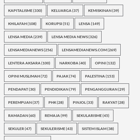
KAPITALISME
(330)
KELUARGA
(37)
KEMISKINAN
(39)
KHILAFAH
(108)
KORUPSI
(51)
LENSA
(149)
LENSA MEDIA
(239)
LENSA MEDIA NEWS
(326)
LENSAMEDIANEWS
(256)
LENSAMEDIANEWS.COM
(269)
LENTERA AKSARA
(100)
NARKOBA
(40)
OPINI
(132)
OPINI MUSLIMAH
(72)
PAJAK
(74)
PALESTINA
(153)
PENDAPAT
(30)
PENDIDIKAN
(79)
PENGANGGURAN
(29)
PEREMPUAN
(37)
PHK
(28)
PINJOL
(33)
RAKYAT
(28)
RAMADAN
(60)
REMAJA
(99)
SEKULARISME
(45)
SEKULER
(47)
SEKULERISME
(43)
SISTEM ISLAM
(38)