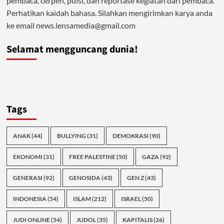
pembaca, cerpen, puisi, dan reportase kegiatan dari pembaca.
Perhatikan kaidah bahasa. Silahkan mengirimkan karya anda
ke email news.lensamedia@gmail.com
Selamat mengguncang dunia!
Tags
ANAK
(44)
BULLYING
(31)
DEMOKRASI
(90)
EKONOMI
(31)
FREE PALESTINE
(50)
GAZA
(92)
GENERASI
(92)
GENOSIDA
(43)
GEN Z
(43)
INDONESIA
(54)
ISLAM
(212)
ISRAEL
(50)
JUDI ONLINE
(54)
JUDOL
(35)
KAPITALIS
(26)