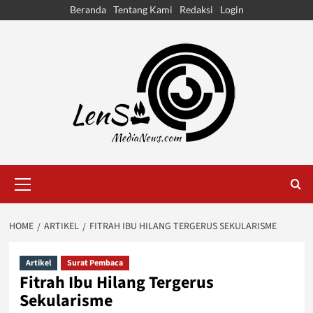
Skip
Beranda
Tentang Kami
Redaksi
Login
to
content
Primary
Menu
HOME
ARTIKEL
FITRAH IBU HILANG TERGERUS SEKULARISME
Artikel
Surat Pembaca
Fitrah Ibu Hilang Tergerus
Sekularisme