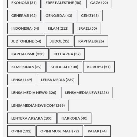
EKONOMI
(31)
FREE PALESTINE
(50)
GAZA
(92)
GENERASI
(92)
GENOSIDA
(43)
GEN Z
(43)
INDONESIA
(54)
ISLAM
(212)
ISRAEL
(50)
JUDI ONLINE
(54)
JUDOL
(35)
KAPITALIS
(26)
KAPITALISME
(330)
KELUARGA
(37)
KEMISKINAN
(39)
KHILAFAH
(108)
KORUPSI
(51)
LENSA
(149)
LENSA MEDIA
(239)
LENSA MEDIA NEWS
(326)
LENSAMEDIANEWS
(256)
LENSAMEDIANEWS.COM
(269)
LENTERA AKSARA
(100)
NARKOBA
(40)
OPINI
(132)
OPINI MUSLIMAH
(72)
PAJAK
(74)