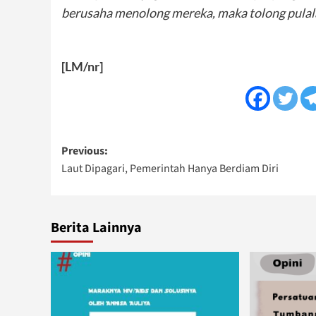
berusaha menolong mereka, maka tolong pulala
[LM/nr]
Post
Previous:
Laut Dipagari, Pemerintah Hanya Berdiam Diri
navigation
Berita Lainnya