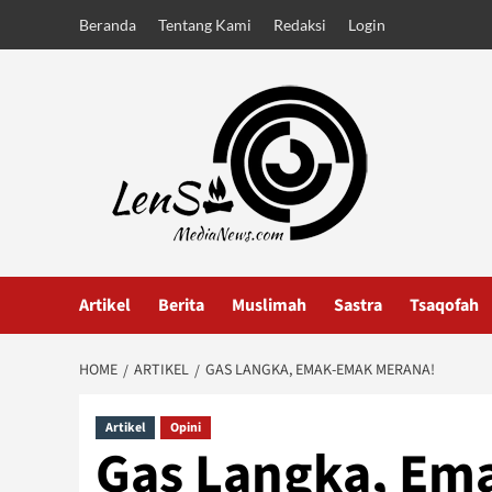
Skip
Beranda
Tentang Kami
Redaksi
Login
to
content
Artikel
Berita
Muslimah
Sastra
Tsaqofah
HOME
ARTIKEL
GAS LANGKA, EMAK-EMAK MERANA!
Artikel
Opini
Gas Langka, Em