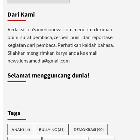
Dari Kami
Redaksi LenSamedianews.com menerima kiriman
opini, surat pembaca, cerpen, puisi, dan reportase
kegiatan dari pembaca. Perhatikan kaidah bahasa.
Silahkan mengirimkan karya anda ke email
news.lensamedia@gmail.com
Selamat mengguncang dunia!
Tags
ANAK
(44)
BULLYING
(31)
DEMOKRASI
(90)