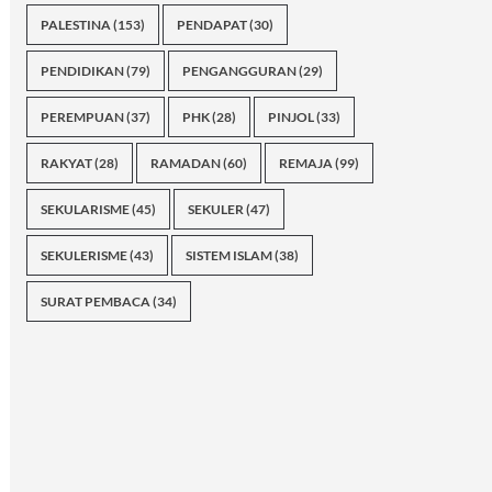
PALESTINA
(153)
PENDAPAT
(30)
PENDIDIKAN
(79)
PENGANGGURAN
(29)
PEREMPUAN
(37)
PHK
(28)
PINJOL
(33)
RAKYAT
(28)
RAMADAN
(60)
REMAJA
(99)
SEKULARISME
(45)
SEKULER
(47)
SEKULERISME
(43)
SISTEM ISLAM
(38)
SURAT PEMBACA
(34)