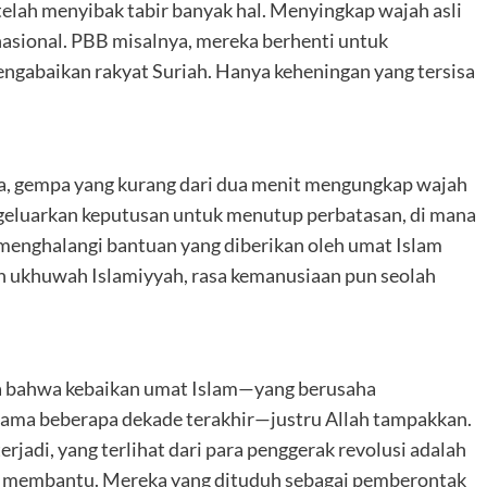
elah menyibak tabir banyak hal. Menyingkap wajah asli
rnasional. PBB misalnya, mereka berhenti untuk
gabaikan rakyat Suriah. Hanya keheningan yang tersisa
a, gempa yang kurang dari dua menit mengungkap wajah
engeluarkan keputusan untuk menutup perbatasan, di mana
 menghalangi bantuan yang diberikan oleh umat Islam
n ukhuwah Islamiyyah, rasa kemanusiaan pun seolah
ta bahwa kebaikan umat Islam—yang berusaha
lama beberapa dekade terakhir—justru Allah tampakkan.
rjadi, yang terlihat dari para penggerak revolusi adalah
ing membantu. Mereka yang dituduh sebagai pemberontak