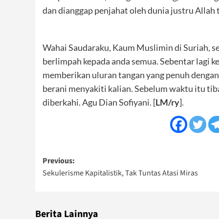
dan dianggap penjahat oleh dunia justru Alla
Wahai Saudaraku, Kaum Muslimin di Suriah, 
berlimpah kepada anda semua. Sebentar lagi ke
memberikan uluran tangan yang penuh dengan ka
berani menyakiti kalian. Sebelum waktu itu t
diberkahi. Agu Dian Sofiyani. [
LM/ry
].
Post
Previous:
Sekulerisme Kapitalistik, Tak Tuntas Atasi Miras
navigation
Berita Lainnya