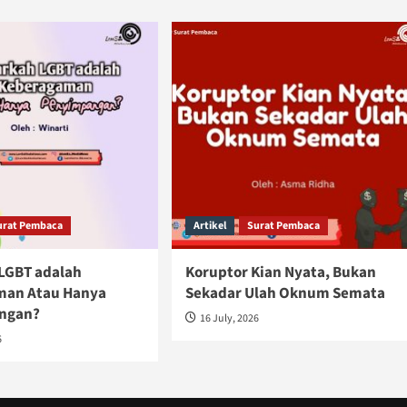
urat Pembaca
Artikel
Surat Pembaca
LGBT adalah
Koruptor Kian Nyata, Bukan
man Atau Hanya
Sekadar Ulah Oknum Semata
ngan?
16 July, 2026
6