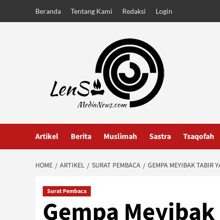
Skip
Beranda
Tentang Kami
Redaksi
Login
to
content
Artikel
Berita
Muslimah
Sastra
Tsaqofah
HOME
ARTIKEL
SURAT PEMBACA
GEMPA MEYIBAK TABIR 
Surat Pembaca
Gempa Meyibak 