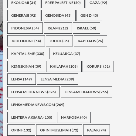
EKONOMI
(31)
FREE PALESTINE
(50)
GAZA
(92)
GENERASI
(92)
GENOSIDA
(43)
GEN Z
(43)
INDONESIA
(54)
ISLAM
(212)
ISRAEL
(50)
JUDI ONLINE
(54)
JUDOL
(35)
KAPITALIS
(26)
KAPITALISME
(330)
KELUARGA
(37)
KEMISKINAN
(39)
KHILAFAH
(108)
KORUPSI
(51)
LENSA
(149)
LENSA MEDIA
(239)
LENSA MEDIA NEWS
(326)
LENSAMEDIANEWS
(256)
LENSAMEDIANEWS.COM
(269)
LENTERA AKSARA
(100)
NARKOBA
(40)
OPINI
(132)
OPINI MUSLIMAH
(72)
PAJAK
(74)