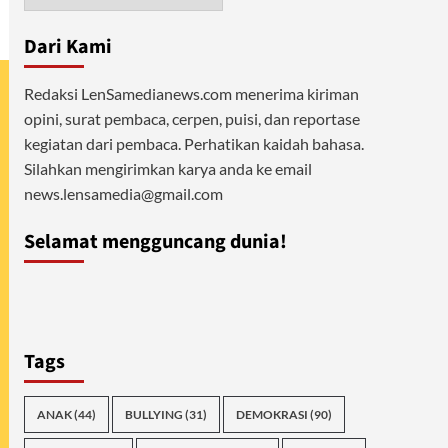
Dari Kami
Redaksi LenSamedianews.com menerima kiriman
opini, surat pembaca, cerpen, puisi, dan reportase
kegiatan dari pembaca. Perhatikan kaidah bahasa.
Silahkan mengirimkan karya anda ke email
news.lensamedia@gmail.com
Selamat mengguncang dunia!
Tags
ANAK
(44)
BULLYING
(31)
DEMOKRASI
(90)