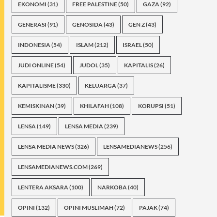
EKONOMI
(31)
FREE PALESTINE
(50)
GAZA
(92)
GENERASI
(91)
GENOSIDA
(43)
GEN Z
(43)
INDONESIA
(54)
ISLAM
(212)
ISRAEL
(50)
JUDI ONLINE
(54)
JUDOL
(35)
KAPITALIS
(26)
KAPITALISME
(330)
KELUARGA
(37)
KEMISKINAN
(39)
KHILAFAH
(108)
KORUPSI
(51)
LENSA
(149)
LENSA MEDIA
(239)
LENSA MEDIA NEWS
(326)
LENSAMEDIANEWS
(256)
LENSAMEDIANEWS.COM
(269)
LENTERA AKSARA
(100)
NARKOBA
(40)
OPINI
(132)
OPINI MUSLIMAH
(72)
PAJAK
(74)