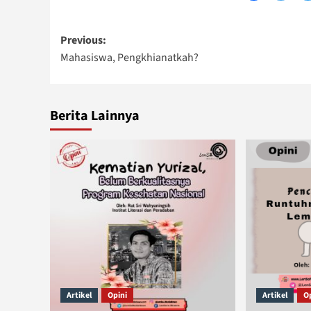
Post
Previous:
Mahasiswa, Pengkhianatkah?
navigation
Berita Lainnya
Artikel
Opini
Artikel
O