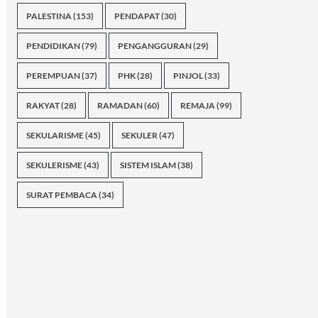
PALESTINA
(153)
PENDAPAT
(30)
PENDIDIKAN
(79)
PENGANGGURAN
(29)
PEREMPUAN
(37)
PHK
(28)
PINJOL
(33)
RAKYAT
(28)
RAMADAN
(60)
REMAJA
(99)
SEKULARISME
(45)
SEKULER
(47)
SEKULERISME
(43)
SISTEM ISLAM
(38)
SURAT PEMBACA
(34)