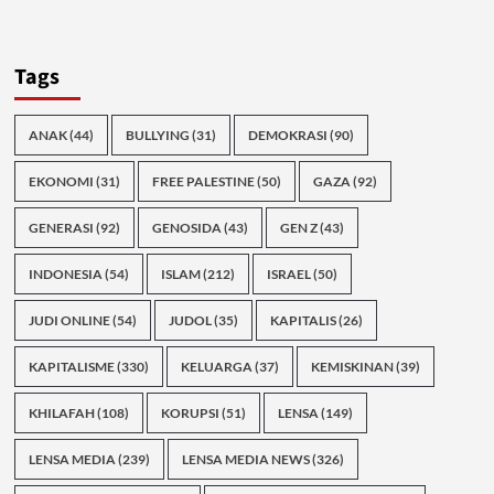
Tags
ANAK
(44)
BULLYING
(31)
DEMOKRASI
(90)
EKONOMI
(31)
FREE PALESTINE
(50)
GAZA
(92)
GENERASI
(92)
GENOSIDA
(43)
GEN Z
(43)
INDONESIA
(54)
ISLAM
(212)
ISRAEL
(50)
JUDI ONLINE
(54)
JUDOL
(35)
KAPITALIS
(26)
KAPITALISME
(330)
KELUARGA
(37)
KEMISKINAN
(39)
KHILAFAH
(108)
KORUPSI
(51)
LENSA
(149)
LENSA MEDIA
(239)
LENSA MEDIA NEWS
(326)