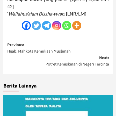
42].
‘
Wallahua’alam Bisshawwab.
[LNR/LM]
Post
Previous:
Hijab, Mahkota Kemuliaan Muslimah
navigation
Next:
Potret Kemiskinan di Negeri Tercinta
Berita Lainnya