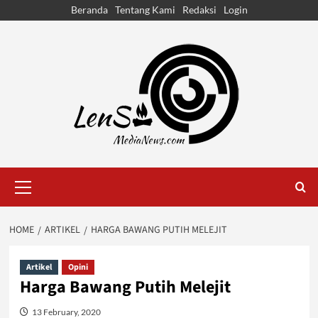
Skip
Beranda
Tentang Kami
Redaksi
Login
to
content
Primary
Menu
HOME
ARTIKEL
HARGA BAWANG PUTIH MELEJIT
Artikel
Opini
Harga Bawang Putih Melejit
13 February, 2020