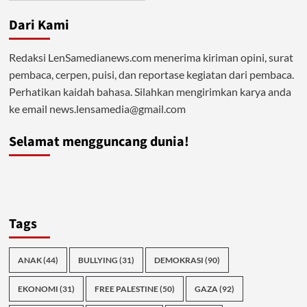
Dari Kami
Redaksi LenSamedianews.com menerima kiriman opini, surat
pembaca, cerpen, puisi, dan reportase kegiatan dari pembaca.
Perhatikan kaidah bahasa. Silahkan mengirimkan karya anda
ke email news.lensamedia@gmail.com
Selamat mengguncang dunia!
Tags
ANAK
(44)
BULLYING
(31)
DEMOKRASI
(90)
EKONOMI
(31)
FREE PALESTINE
(50)
GAZA
(92)