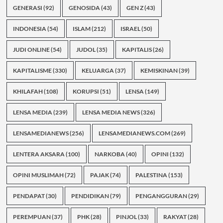
GENERASI
(92)
GENOSIDA
(43)
GEN Z
(43)
INDONESIA
(54)
ISLAM
(212)
ISRAEL
(50)
JUDI ONLINE
(54)
JUDOL
(35)
KAPITALIS
(26)
KAPITALISME
(330)
KELUARGA
(37)
KEMISKINAN
(39)
KHILAFAH
(108)
KORUPSI
(51)
LENSA
(149)
LENSA MEDIA
(239)
LENSA MEDIA NEWS
(326)
LENSAMEDIANEWS
(256)
LENSAMEDIANEWS.COM
(269)
LENTERA AKSARA
(100)
NARKOBA
(40)
OPINI
(132)
OPINI MUSLIMAH
(72)
PAJAK
(74)
PALESTINA
(153)
PENDAPAT
(30)
PENDIDIKAN
(79)
PENGANGGURAN
(29)
PEREMPUAN
(37)
PHK
(28)
PINJOL
(33)
RAKYAT
(28)