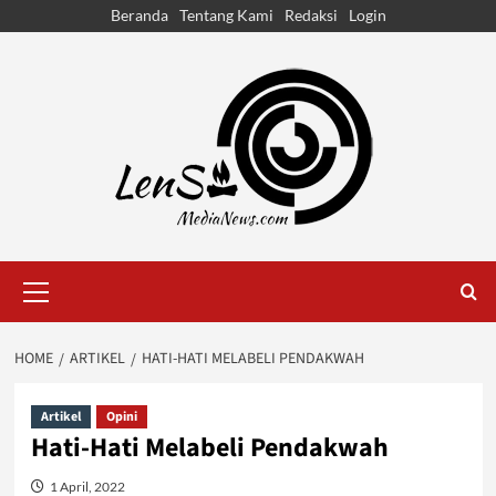
Skip
Beranda
Tentang Kami
Redaksi
Login
to
content
Primary
Menu
HOME
ARTIKEL
HATI-HATI MELABELI PENDAKWAH
Artikel
Opini
Hati-Hati Melabeli Pendakwah
1 April, 2022