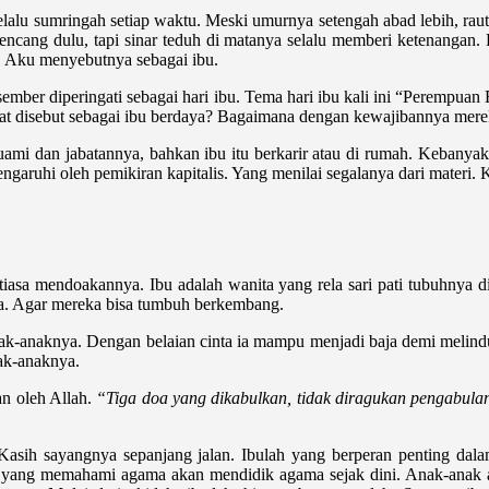
lalu sumringah setiap waktu. Meski umurnya setengah abad lebih, raut
ncang dulu, tapi sinar teduh di matanya selalu memberi ketenangan. P
 Aku menyebutnya sebagai ibu.
sember diperingati sebagai hari ibu. Tema hari ibu kali ini “Perempuan
at disebut sebagai ibu berdaya? Bagaimana dengan kewajibannya mere
n suami dan jabatannya, bahkan ibu itu berkarir atau di rumah. Kebanya
engaruhi oleh pemikiran kapitalis. Yang menilai segalanya dari materi.
iasa mendoakannya. Ibu adalah wanita yang rela sari pati tubuhnya 
inya. Agar mereka bisa tumbuh berkembang.
 anak-anaknya. Dengan belaian cinta ia mampu menjadi baja demi melin
ak-anaknya.
an oleh Allah.
“Tiga doa yang dikabulkan, tidak diragukan pengabul
. Kasih sayangnya sepanjang jalan. Ibulah yang berperan penting da
u yang memahami agama akan mendidik agama sejak dini. Anak-anak a