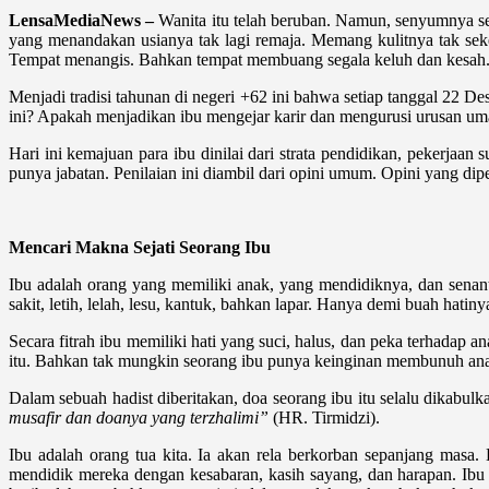
LensaMediaNews –
Wanita itu telah beruban. Namun, senyumnya se
yang menandakan usianya tak lagi remaja. Memang kulitnya tak seke
Tempat menangis. Bahkan tempat membuang segala keluh dan kesah.
Menjadi tradisi tahunan di negeri +62 ini bahwa setiap tanggal 22 De
ini? Apakah menjadikan ibu mengejar karir dan mengurusi urusan um
Hari ini kemajuan para ibu dinilai dari strata pendidikan, pekerjaa
punya jabatan. Penilaian ini diambil dari opini umum. Opini yang dip
Mencari Makna Sejati Seorang Ibu
Ibu adalah orang yang memiliki anak, yang mendidiknya, dan senant
sakit, letih, lelah, lesu, kantuk, bahkan lapar. Hanya demi buah hat
Secara fitrah ibu memiliki hati yang suci, halus, dan peka terhadap
itu. Bahkan tak mungkin seorang ibu punya keinginan membunuh an
Dalam sebuah hadist diberitakan, doa seorang ibu itu selalu dikabulk
musafir dan doanya yang terzhalimi”
(HR. Tirmidzi).
Ibu adalah orang tua kita. Ia akan rela berkorban sepanjang masa
mendidik mereka dengan kesabaran, kasih sayang, dan harapan. Ib