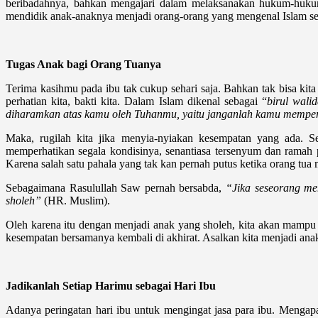
beribadahnya, bahkan mengajari dalam melaksanakan hukum-hukumn
mendidik anak-anaknya menjadi orang-orang yang mengenal Islam s
Tugas Anak bagi Orang Tuanya
Terima kasihmu pada ibu tak cukup sehari saja. Bahkan tak bisa ki
perhatian kita, bakti kita. Dalam Islam dikenal sebagai “
birul walid
diharamkan atas kamu oleh Tuhanmu, yaitu janganlah kamu memperse
Maka, rugilah kita jika menyia-nyiakan kesempatan yang ada. S
memperhatikan segala kondisinya, senantiasa tersenyum dan ramah 
Karena salah satu pahala yang tak kan pernah putus ketika orang tu
Sebagaimana Rasulullah Saw pernah bersabda,
“Jika seseorang men
sholeh”
(HR. Muslim).
Oleh karena itu dengan menjadi anak yang sholeh, kita akan mampu
kesempatan bersamanya kembali di akhirat. Asalkan kita menjadi ana
Jadikanlah Setiap Harimu sebagai Hari Ibu
Adanya peringatan hari ibu untuk mengingat jasa para ibu. Mengapa