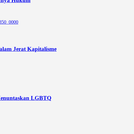
ahnya Hukum
lam Jerat Kapitalisme
 Menuntaskan LGBTQ