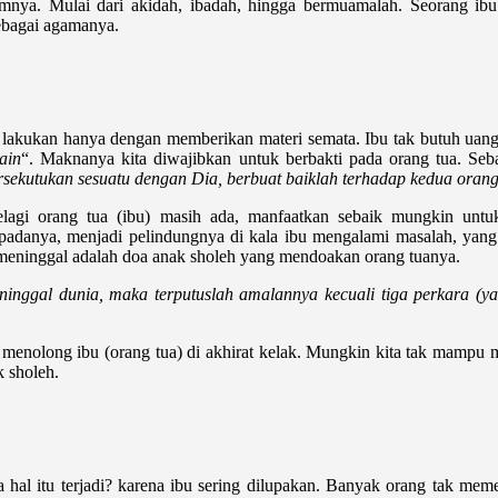
ya. Mulai dari akidah, ibadah, hingga bermuamalah. Seorang ibu 
ebagai agamanya.
ta lakukan hanya dengan memberikan materi semata. Ibu tak butuh uan
ain
“. Maknanya kita diwajibkan untuk berbakti pada orang tua. Seb
kutukan sesuatu dengan Dia, berbuat baiklah terhadap kedua orang 
elagi orang tua (ibu) masih ada, manfaatkan sebaik mungkin unt
padanya, menjadi pelindungnya di kala ibu mengalami masalah, yang 
a meninggal adalah doa anak sholeh yang mendoakan orang tuanya.
inggal dunia, maka terputuslah amalannya kecuali tiga perkara (ya
 menolong ibu (orang tua) di akhirat kelak. Mungkin kita tak mampu 
k sholeh.
 hal itu terjadi? karena ibu sering dilupakan. Banyak orang tak meme