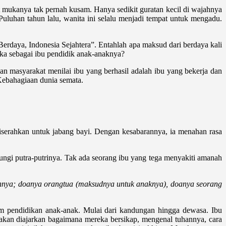
 mukanya tak pernah kusam. Hanya sedikit guratan kecil di wajahnya
uluhan tahun lalu, wanita ini selalu menjadi tempat untuk mengadu.
 Berdaya, Indonesia Sejahtera”. Entahlah apa maksud dari berdaya kali
ka sebagai ibu pendidik anak-anaknya?
kan masyarakat menilai ibu yang berhasil adalah ibu yang bekerja dan
 Kebahagiaan dunia semata.
diserahkan untuk jabang bayi. Dengan kesabarannya, ia menahan rasa
dungi putra-putrinya. Tak ada seorang ibu yang tega menyakiti amanah
annya; doanya orangtua (maksudnya untuk anaknya), doanya seorang
lam pendidikan anak-anak. Mulai dari kandungan hingga dewasa. Ibu
kan diajarkan bagaimana mereka bersikap, mengenal tuhannya, cara