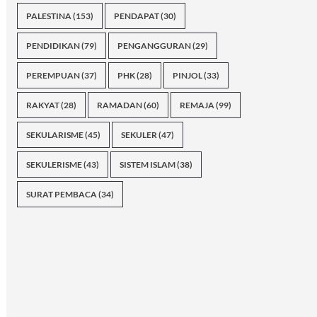
PALESTINA
(153)
PENDAPAT
(30)
PENDIDIKAN
(79)
PENGANGGURAN
(29)
PEREMPUAN
(37)
PHK
(28)
PINJOL
(33)
RAKYAT
(28)
RAMADAN
(60)
REMAJA
(99)
SEKULARISME
(45)
SEKULER
(47)
SEKULERISME
(43)
SISTEM ISLAM
(38)
SURAT PEMBACA
(34)