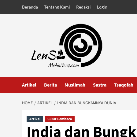
Skip
Beranda
Tentang Kami
Redaksi
Login
to
content
Artikel
Berita
Muslimah
Sastra
Tsaqofah
HOME
ARTIKEL
INDIA DAN BUNGKAMNYA DUNIA
Artikel
Surat Pembaca
India dan Bung