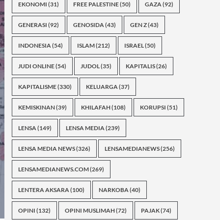
EKONOMI
(31)
FREE PALESTINE
(50)
GAZA
(92)
GENERASI
(92)
GENOSIDA
(43)
GEN Z
(43)
INDONESIA
(54)
ISLAM
(212)
ISRAEL
(50)
JUDI ONLINE
(54)
JUDOL
(35)
KAPITALIS
(26)
KAPITALISME
(330)
KELUARGA
(37)
KEMISKINAN
(39)
KHILAFAH
(108)
KORUPSI
(51)
LENSA
(149)
LENSA MEDIA
(239)
LENSA MEDIA NEWS
(326)
LENSAMEDIANEWS
(256)
LENSAMEDIANEWS.COM
(269)
LENTERA AKSARA
(100)
NARKOBA
(40)
OPINI
(132)
OPINI MUSLIMAH
(72)
PAJAK
(74)