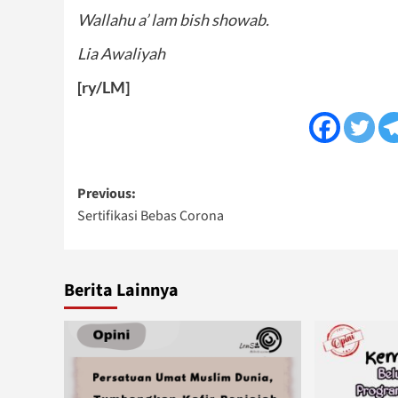
Wallahu a’ lam bish showab.
Lia Awaliyah
[ry/LM]
Post
Previous:
Sertifikasi Bebas Corona
navigation
Berita Lainnya