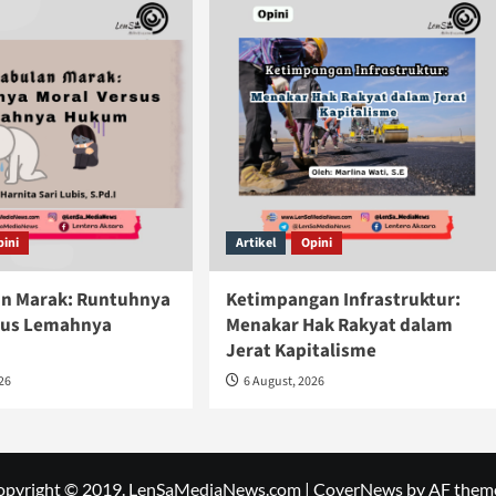
pini
Artikel
Opini
n Marak: Runtuhnya
Ketimpangan Infrastruktur:
sus Lemahnya
Menakar Hak Rakyat dalam
Jerat Kapitalisme
026
6 August, 2026
opyright © 2019. LenSaMediaNews.com
|
CoverNews
by AF them