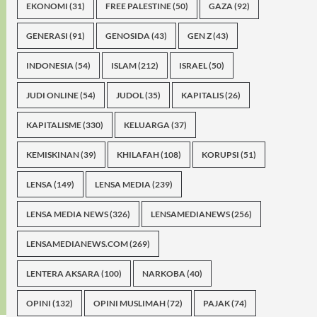
EKONOMI
(31)
FREE PALESTINE
(50)
GAZA
(92)
GENERASI
(91)
GENOSIDA
(43)
GEN Z
(43)
INDONESIA
(54)
ISLAM
(212)
ISRAEL
(50)
JUDI ONLINE
(54)
JUDOL
(35)
KAPITALIS
(26)
KAPITALISME
(330)
KELUARGA
(37)
KEMISKINAN
(39)
KHILAFAH
(108)
KORUPSI
(51)
LENSA
(149)
LENSA MEDIA
(239)
LENSA MEDIA NEWS
(326)
LENSAMEDIANEWS
(256)
LENSAMEDIANEWS.COM
(269)
LENTERA AKSARA
(100)
NARKOBA
(40)
OPINI
(132)
OPINI MUSLIMAH
(72)
PAJAK
(74)