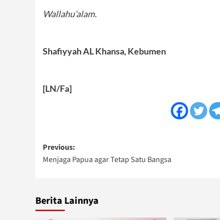
Wallahu’alam.
Shafiyyah AL Khansa, Kebumen
[LN/Fa]
Post
Previous:
Menjaga Papua agar Tetap Satu Bangsa
navigation
Berita Lainnya