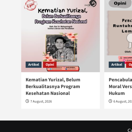
Artikel
Opini
Artikel
O
Kematian Yurizal, Belum
Pencabula
Berkualitasnya Program
Moral Ver
Kesehatan Nasional
Hukum
7 August, 2026
6 August, 2
C