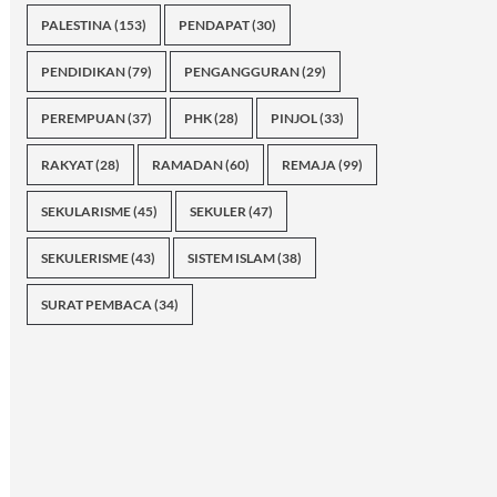
PALESTINA
(153)
PENDAPAT
(30)
PENDIDIKAN
(79)
PENGANGGURAN
(29)
PEREMPUAN
(37)
PHK
(28)
PINJOL
(33)
RAKYAT
(28)
RAMADAN
(60)
REMAJA
(99)
SEKULARISME
(45)
SEKULER
(47)
SEKULERISME
(43)
SISTEM ISLAM
(38)
SURAT PEMBACA
(34)