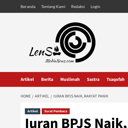
Skip
Beranda
Tentang Kami
Redaksi
Login
to
content
Artikel
Berita
Muslimah
Sastra
Tsaqofah
HOME
ARTIKEL
IURAN BPJS NAIK, RAKYAT PANIK
Artikel
Surat Pembaca
Iuran BPJS Naik