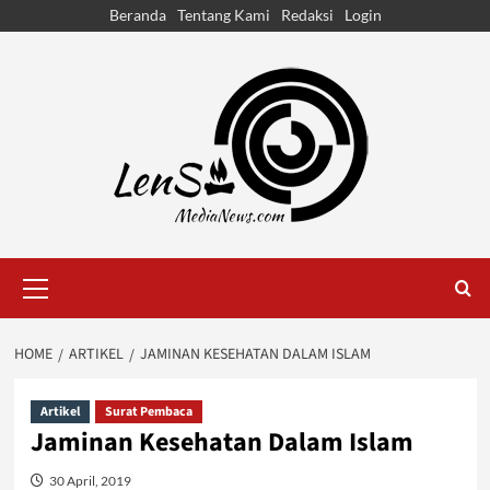
Skip
Beranda
Tentang Kami
Redaksi
Login
to
content
Primary
Menu
HOME
ARTIKEL
JAMINAN KESEHATAN DALAM ISLAM
Artikel
Surat Pembaca
Jaminan Kesehatan Dalam Islam
30 April, 2019