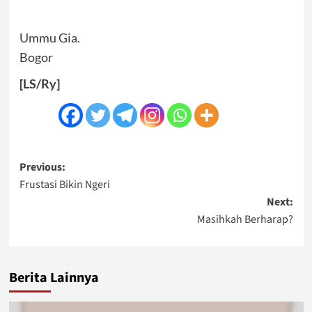
Ummu Gia.
Bogor
[LS/Ry]
Post
Previous:
Frustasi Bikin Ngeri
navigation
Next:
Masihkah Berharap?
Berita Lainnya