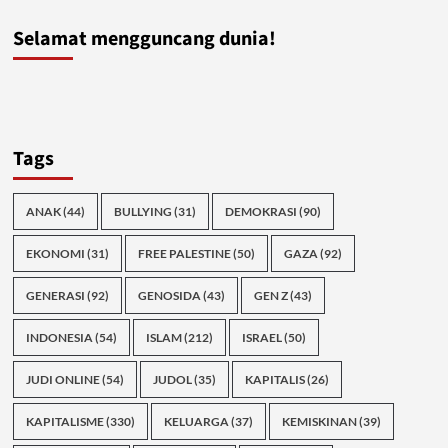
Selamat mengguncang dunia!
Tags
ANAK
(44)
BULLYING
(31)
DEMOKRASI
(90)
EKONOMI
(31)
FREE PALESTINE
(50)
GAZA
(92)
GENERASI
(92)
GENOSIDA
(43)
GEN Z
(43)
INDONESIA
(54)
ISLAM
(212)
ISRAEL
(50)
JUDI ONLINE
(54)
JUDOL
(35)
KAPITALIS
(26)
KAPITALISME
(330)
KELUARGA
(37)
KEMISKINAN
(39)