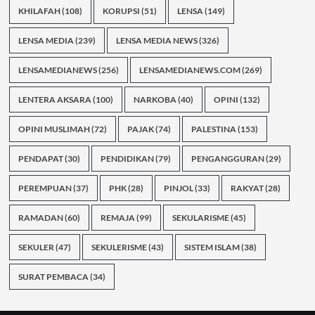
KHILAFAH
(108)
KORUPSI
(51)
LENSA
(149)
LENSA MEDIA
(239)
LENSA MEDIA NEWS
(326)
LENSAMEDIANEWS
(256)
LENSAMEDIANEWS.COM
(269)
LENTERA AKSARA
(100)
NARKOBA
(40)
OPINI
(132)
OPINI MUSLIMAH
(72)
PAJAK
(74)
PALESTINA
(153)
PENDAPAT
(30)
PENDIDIKAN
(79)
PENGANGGURAN
(29)
PEREMPUAN
(37)
PHK
(28)
PINJOL
(33)
RAKYAT
(28)
RAMADAN
(60)
REMAJA
(99)
SEKULARISME
(45)
SEKULER
(47)
SEKULERISME
(43)
SISTEM ISLAM
(38)
SURAT PEMBACA
(34)