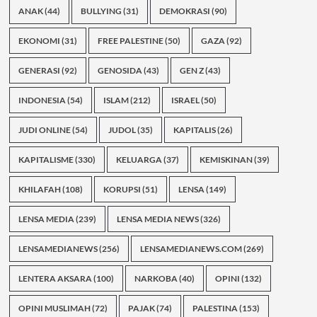
ANAK
(44)
BULLYING
(31)
DEMOKRASI
(90)
EKONOMI
(31)
FREE PALESTINE
(50)
GAZA
(92)
GENERASI
(92)
GENOSIDA
(43)
GEN Z
(43)
INDONESIA
(54)
ISLAM
(212)
ISRAEL
(50)
JUDI ONLINE
(54)
JUDOL
(35)
KAPITALIS
(26)
KAPITALISME
(330)
KELUARGA
(37)
KEMISKINAN
(39)
KHILAFAH
(108)
KORUPSI
(51)
LENSA
(149)
LENSA MEDIA
(239)
LENSA MEDIA NEWS
(326)
LENSAMEDIANEWS
(256)
LENSAMEDIANEWS.COM
(269)
LENTERA AKSARA
(100)
NARKOBA
(40)
OPINI
(132)
OPINI MUSLIMAH
(72)
PAJAK
(74)
PALESTINA
(153)