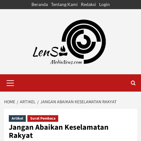
Skip
Beranda
Tentang Kami
Redaksi
Login
to
content
Primary
Menu
HOME
ARTIKEL
JANGAN ABAIKAN KESELAMATAN RAKYAT
Artikel
Surat Pembaca
Jangan Abaikan Keselamatan
Rakyat