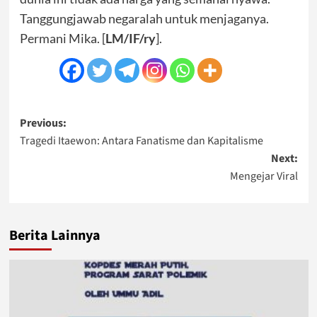
Tanggungjawab negaralah untuk menjaganya.
Permani Mika. [
LM/IF/ry
].
Post
Previous:
Tragedi Itaewon: Antara Fanatisme dan Kapitalisme
navigation
Next:
Mengejar Viral
Berita Lainnya