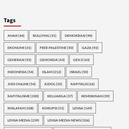
Tags
ANAK
(44)
BULLYING
(31)
DEMOKRASI
(90)
EKONOMI
(31)
FREE PALESTINE
(50)
GAZA
(92)
GENERASI
(92)
GENOSIDA
(43)
GEN Z
(43)
INDONESIA
(54)
ISLAM
(212)
ISRAEL
(50)
JUDI ONLINE
(54)
JUDOL
(35)
KAPITALIS
(26)
KAPITALISME
(330)
KELUARGA
(37)
KEMISKINAN
(39)
KHILAFAH
(108)
KORUPSI
(51)
LENSA
(149)
LENSA MEDIA
(239)
LENSA MEDIA NEWS
(326)