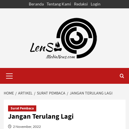
Skip
Beranda
Tentang Kami
Redaksi
Login
to
content
Primary
Menu
HOME
ARTIKEL
SURAT PEMBACA
JANGAN TERULANG LAGI
Surat Pembaca
Jangan Terulang Lagi
2 November, 2022