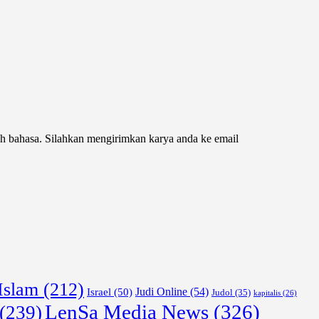
ah bahasa. Silahkan mengirimkan karya anda ke email
Islam
(212)
Israel
(50)
Judi Online
(54)
Judol
(35)
kapitalis
(26)
LenSa Media News
(326)
(239)