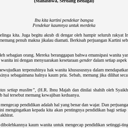
(Mahasiswa, Serdang Bedagai)
Ibu kita kartini pendekar bangsa
Pendekar kaumnya untuk merdeka
i telinga kita. Juga begitu akrab di dengar oleh hampir seluruh rakyat
 memang penuh makna jikalau diamati. Berkisah perjuangan Kartini se
 oleh sebagian orang. Mereka beranggapan bahwa emansipasi wanita y
 wanita ini dengan menyuarakan kesetaraan
gender
dalam setiap aspek
 mewujudkan terpenuhinya hak wanita khusususnya dalam mendapatkan
nya sebagaimana halnya kaum pria. Sebab, memang jika dilihat secara
tas setiap muslim”,
(H.R. Ibnu Majah dan dinilai shahih oleh Syaikh
b hal tersebut memang kewajiban keduanya.
t mengecap pendidikan adalah hal yang benar dan wajar. Dan perjuangan
ini mengingatkan kepada kita akan pentingnya pendidikan bagi setiap
akhirat.
gan dibolehkannya kaum wanita untuk mengecap pendidikan setinggi-ti