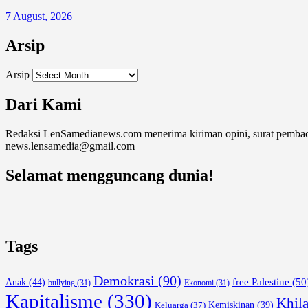
7 August, 2026
Arsip
Arsip
Dari Kami
Redaksi LenSamedianews.com menerima kiriman opini, surat pembaca, 
news.lensamedia@gmail.com
Selamat mengguncang dunia!
Tags
Demokrasi
(90)
free Palestine
(50
Anak
(44)
bullying
(31)
Ekonomi
(31)
Kapitalisme
(330)
Khil
Keluarga
(37)
Kemiskinan
(39)