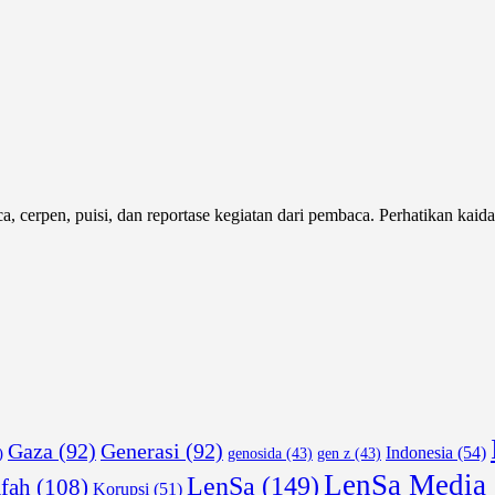
cerpen, puisi, dan reportase kegiatan dari pembaca. Perhatikan kaid
Gaza
(92)
Generasi
(92)
)
Indonesia
(54)
genosida
(43)
gen z
(43)
LenSa Media
LenSa
(149)
afah
(108)
Korupsi
(51)