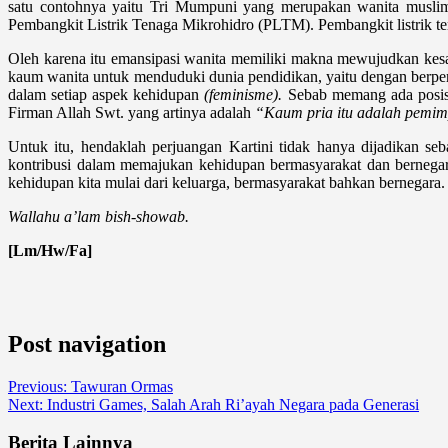
satu contohnya yaitu Tri Mumpuni yang merupakan wanita muslima
Pembangkit Listrik Tenaga Mikrohidro (PLTM). Pembangkit listrik ter
Oleh karena itu emansipasi wanita memiliki makna mewujudkan kesam
kaum wanita untuk menduduki dunia pendidikan, yaitu dengan berpera
dalam setiap aspek kehidupan
(feminisme).
Sebab memang ada posisi
Firman Allah Swt. yang artinya adalah
“Kaum pria itu adalah pemim
Untuk itu, hendaklah perjuangan Kartini tidak hanya dijadikan s
kontribusi dalam memajukan kehidupan bermasyarakat dan bernegar
kehidupan kita mulai dari keluarga, bermasyarakat bahkan bernegara.
Wallahu a’lam bish-showab.
[Lm/Hw/Fa]
Post navigation
Previous:
Tawuran Ormas
Next:
Industri Games, Salah Arah Ri’ayah Negara pada Generasi
Berita Lainnya