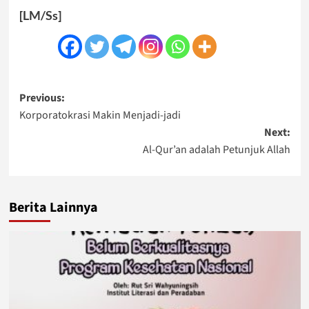
[LM/Ss]
Post
Previous:
Korporatokrasi Makin Menjadi-jadi
navigation
Next:
Al-Qur’an adalah Petunjuk Allah
Berita Lainnya