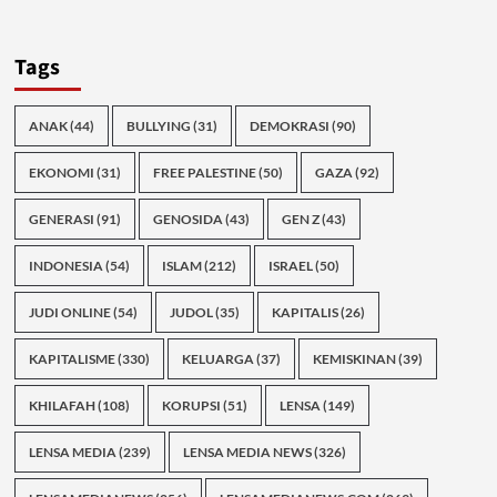
Tags
ANAK
(44)
BULLYING
(31)
DEMOKRASI
(90)
EKONOMI
(31)
FREE PALESTINE
(50)
GAZA
(92)
GENERASI
(91)
GENOSIDA
(43)
GEN Z
(43)
INDONESIA
(54)
ISLAM
(212)
ISRAEL
(50)
JUDI ONLINE
(54)
JUDOL
(35)
KAPITALIS
(26)
KAPITALISME
(330)
KELUARGA
(37)
KEMISKINAN
(39)
KHILAFAH
(108)
KORUPSI
(51)
LENSA
(149)
LENSA MEDIA
(239)
LENSA MEDIA NEWS
(326)