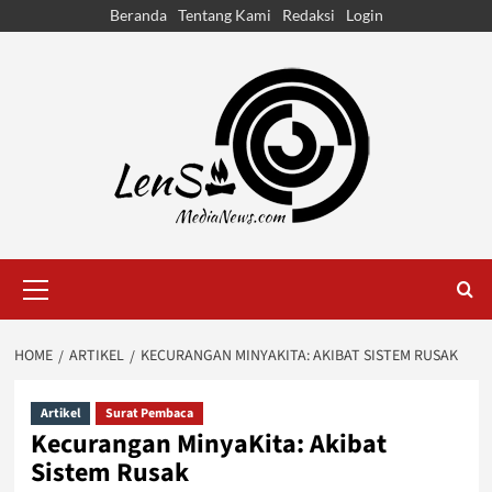
Skip
Beranda
Tentang Kami
Redaksi
Login
to
content
Primary
Menu
HOME
ARTIKEL
KECURANGAN MINYAKITA: AKIBAT SISTEM RUSAK
Artikel
Surat Pembaca
Kecurangan MinyaKita: Akibat
Sistem Rusak