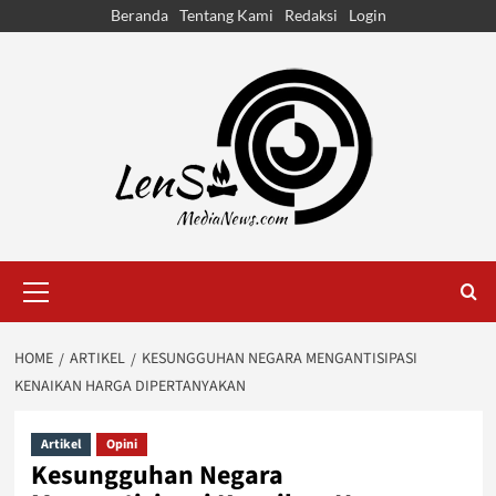
Skip
Beranda
Tentang Kami
Redaksi
Login
to
content
Primary
Menu
HOME
ARTIKEL
KESUNGGUHAN NEGARA MENGANTISIPASI
KENAIKAN HARGA DIPERTANYAKAN
Artikel
Opini
Kesungguhan Negara