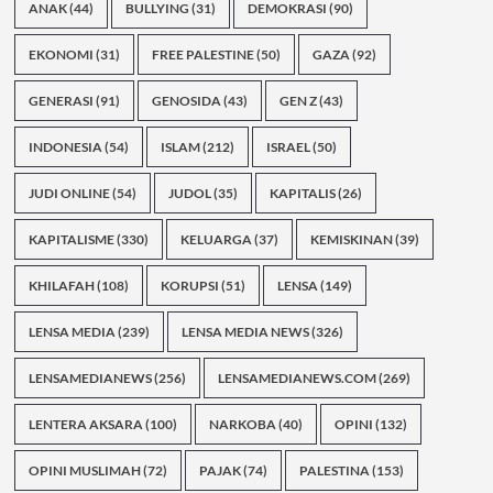
ANAK
(44)
BULLYING
(31)
DEMOKRASI
(90)
EKONOMI
(31)
FREE PALESTINE
(50)
GAZA
(92)
GENERASI
(91)
GENOSIDA
(43)
GEN Z
(43)
INDONESIA
(54)
ISLAM
(212)
ISRAEL
(50)
JUDI ONLINE
(54)
JUDOL
(35)
KAPITALIS
(26)
KAPITALISME
(330)
KELUARGA
(37)
KEMISKINAN
(39)
KHILAFAH
(108)
KORUPSI
(51)
LENSA
(149)
LENSA MEDIA
(239)
LENSA MEDIA NEWS
(326)
LENSAMEDIANEWS
(256)
LENSAMEDIANEWS.COM
(269)
LENTERA AKSARA
(100)
NARKOBA
(40)
OPINI
(132)
OPINI MUSLIMAH
(72)
PAJAK
(74)
PALESTINA
(153)