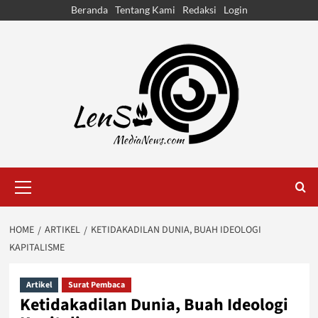
Skip
Beranda
Tentang Kami
Redaksi
Login
to
content
Primary
Menu
HOME
ARTIKEL
KETIDAKADILAN DUNIA, BUAH IDEOLOGI
KAPITALISME
Artikel
Surat Pembaca
Ketidakadilan Dunia, Buah Ideologi