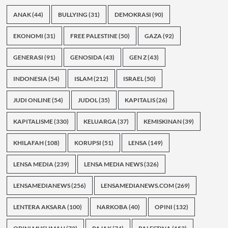
ANAK
(44)
BULLYING
(31)
DEMOKRASI
(90)
EKONOMI
(31)
FREE PALESTINE
(50)
GAZA
(92)
GENERASI
(91)
GENOSIDA
(43)
GEN Z
(43)
INDONESIA
(54)
ISLAM
(212)
ISRAEL
(50)
JUDI ONLINE
(54)
JUDOL
(35)
KAPITALIS
(26)
KAPITALISME
(330)
KELUARGA
(37)
KEMISKINAN
(39)
KHILAFAH
(108)
KORUPSI
(51)
LENSA
(149)
LENSA MEDIA
(239)
LENSA MEDIA NEWS
(326)
LENSAMEDIANEWS
(256)
LENSAMEDIANEWS.COM
(269)
LENTERA AKSARA
(100)
NARKOBA
(40)
OPINI
(132)