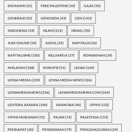
EKONOMI
(31)
FREE PALESTINE
(50)
GAZA
(92)
GENERASI
(92)
GENOSIDA
(43)
GEN Z
(43)
INDONESIA
(54)
ISLAM
(212)
ISRAEL
(50)
JUDI ONLINE
(54)
JUDOL
(35)
KAPITALIS
(26)
KAPITALISME
(330)
KELUARGA
(37)
KEMISKINAN
(39)
KHILAFAH
(108)
KORUPSI
(51)
LENSA
(149)
LENSA MEDIA
(239)
LENSA MEDIA NEWS
(326)
LENSAMEDIANEWS
(256)
LENSAMEDIANEWS.COM
(269)
LENTERA AKSARA
(100)
NARKOBA
(40)
OPINI
(132)
OPINI MUSLIMAH
(72)
PAJAK
(74)
PALESTINA
(153)
PENDAPAT
(30)
PENDIDIKAN
(79)
PENGANGGURAN
(29)