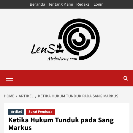
Skip
Beranda
Tentang Kami
Redaksi
Login
to
content
Primary
Menu
HOME
ARTIKEL
KETIKA HUKUM TUNDUK PADA SANG MARKUS
Artikel
Surat Pembaca
Ketika Hukum Tunduk pada Sang
Markus