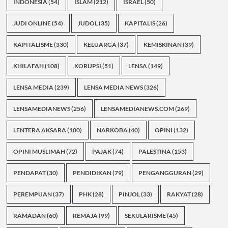
INDONESIA
(54)
ISLAM
(212)
ISRAEL
(50)
JUDI ONLINE
(54)
JUDOL
(35)
KAPITALIS
(26)
KAPITALISME
(330)
KELUARGA
(37)
KEMISKINAN
(39)
KHILAFAH
(108)
KORUPSI
(51)
LENSA
(149)
LENSA MEDIA
(239)
LENSA MEDIA NEWS
(326)
LENSAMEDIANEWS
(256)
LENSAMEDIANEWS.COM
(269)
LENTERA AKSARA
(100)
NARKOBA
(40)
OPINI
(132)
OPINI MUSLIMAH
(72)
PAJAK
(74)
PALESTINA
(153)
PENDAPAT
(30)
PENDIDIKAN
(79)
PENGANGGURAN
(29)
PEREMPUAN
(37)
PHK
(28)
PINJOL
(33)
RAKYAT
(28)
RAMADAN
(60)
REMAJA
(99)
SEKULARISME
(45)