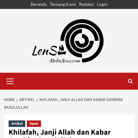
Skip
Beranda
Tentang Kami
Redaksi
Login
to
content
Primary
Menu
HOME
ARTIKEL
KHILAFAH, JANJI ALLAH DAN KABAR GEMBIRA
RASULULLAH
Artikel
Opini
Khilafah, Janji Allah dan Kabar