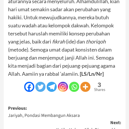
aturannya secara menyeluruh. Alhamdulillah, kian
hari umat semakin sadar akan perubahan yang
hakiki. Untuk mewujudkannya, mereka butuh
suatu wadah atau kelompok dakwah. Kelompok
tersebut haruslah memiliki konsep perubahan
yang jelas, baik dari
fikrah
(ide) dan
thoriqoh
(metode). Semoga umat dapat konsisten dalam
berjuang dan menjemput janji Allah ini. Semoga
kita menjadi bagian dari pejuang-pejuang agama
Allah. Aamiin ya rabbal ‘alamiin.
[LS/Ln/Nr]
3
Shares
Post
Previous:
Jariyah, Pondasi Membangun Aksara
navigation
Next: