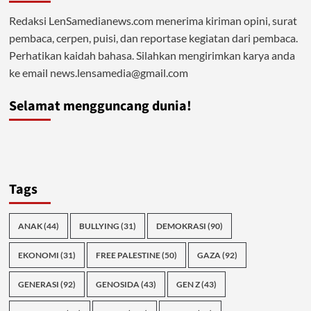
Redaksi LenSamedianews.com menerima kiriman opini, surat
pembaca, cerpen, puisi, dan reportase kegiatan dari pembaca.
Perhatikan kaidah bahasa. Silahkan mengirimkan karya anda
ke email news.lensamedia@gmail.com
Selamat mengguncang dunia!
Tags
ANAK
(44)
BULLYING
(31)
DEMOKRASI
(90)
EKONOMI
(31)
FREE PALESTINE
(50)
GAZA
(92)
GENERASI
(92)
GENOSIDA
(43)
GEN Z
(43)