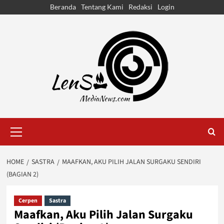
Skip
Beranda
Tentang Kami
Redaksi
Login
to
content
Primary
Menu
HOME
SASTRA
MAAFKAN, AKU PILIH JALAN SURGAKU SENDIRI
(BAGIAN 2)
Cerpen
Sastra
Maafkan, Aku Pilih Jalan Surgaku