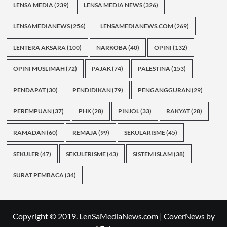
LENSA MEDIA
(239)
LENSA MEDIA NEWS
(326)
LENSAMEDIANEWS
(256)
LENSAMEDIANEWS.COM
(269)
LENTERA AKSARA
(100)
NARKOBA
(40)
OPINI
(132)
OPINI MUSLIMAH
(72)
PAJAK
(74)
PALESTINA
(153)
PENDAPAT
(30)
PENDIDIKAN
(79)
PENGANGGURAN
(29)
PEREMPUAN
(37)
PHK
(28)
PINJOL
(33)
RAKYAT
(28)
RAMADAN
(60)
REMAJA
(99)
SEKULARISME
(45)
SEKULER
(47)
SEKULERISME
(43)
SISTEM ISLAM
(38)
SURAT PEMBACA
(34)
Copyright © 2019. LenSaMediaNews.com
|
CoverNews
by