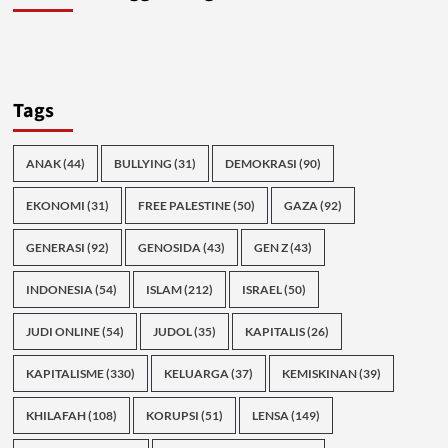
Tags
ANAK
(44)
BULLYING
(31)
DEMOKRASI
(90)
EKONOMI
(31)
FREE PALESTINE
(50)
GAZA
(92)
GENERASI
(92)
GENOSIDA
(43)
GEN Z
(43)
INDONESIA
(54)
ISLAM
(212)
ISRAEL
(50)
JUDI ONLINE
(54)
JUDOL
(35)
KAPITALIS
(26)
KAPITALISME
(330)
KELUARGA
(37)
KEMISKINAN
(39)
KHILAFAH
(108)
KORUPSI
(51)
LENSA
(149)