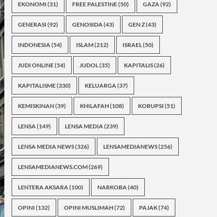
EKONOMI
(31)
FREE PALESTINE
(50)
GAZA
(92)
GENERASI
(92)
GENOSIDA
(43)
GEN Z
(43)
INDONESIA
(54)
ISLAM
(212)
ISRAEL
(50)
JUDI ONLINE
(54)
JUDOL
(35)
KAPITALIS
(26)
KAPITALISME
(330)
KELUARGA
(37)
KEMISKINAN
(39)
KHILAFAH
(108)
KORUPSI
(51)
LENSA
(149)
LENSA MEDIA
(239)
LENSA MEDIA NEWS
(326)
LENSAMEDIANEWS
(256)
LENSAMEDIANEWS.COM
(269)
LENTERA AKSARA
(100)
NARKOBA
(40)
OPINI
(132)
OPINI MUSLIMAH
(72)
PAJAK
(74)