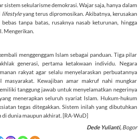
r sistem sekularisme demokrasi. Wajar saja, hanya dalam
i
lifestyle
yang terus dipromosikan. Akibatnya, kerusakan
 bebas tanpa batas, rusaknya nasab keturunan, hingga
l. Mengerikan.
kembali menggenggam Islam sebagai panduan. Tiga pilar
hlak generasi, pertama ketakwaan individu. Negara
anan rakyat agar selalu menyelaraskan perbuatannya
ol masyarakat. Kewajiban amar makruf nahi mungkar
emiliki tanggung jawab untuk menyelamatkan negerinya
ra yang menerapkan seluruh syariat Islam. Hukum-hukum
siatan tegas ditegakkan. Sistem inilah yang dibutuhkan
n di dunia maupun akhirat. [RA-WuD]
Dede Yulianti,
Bogor