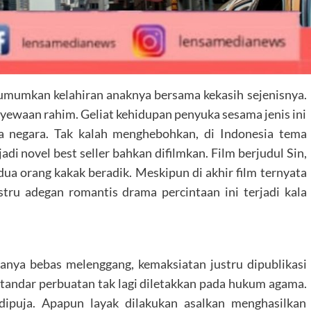
gumumkan kelahiran anaknya bersama kekasih sejenisnya.
penyewaan rahim. Geliat kehidupan penyuka sesama jenis ini
a negara. Tak kalah menghebohkan, di Indonesia tema
di novel best seller bahkan difilmkan. Film berjudul Sin,
dua orang kakak beradik. Meskipun di akhir film ternyata
ru adegan romantis drama percintaan ini terjadi kala
nya bebas melenggang, kemaksiatan justru dipublikasi
standar perbuatan tak lagi diletakkan pada hukum agama.
dipuja. Apapun layak dilakukan asalkan menghasilkan