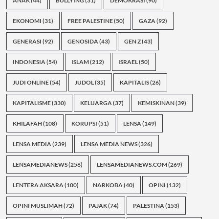
ANAK
(44)
BULLYING
(31)
DEMOKRASI
(90)
EKONOMI
(31)
FREE PALESTINE
(50)
GAZA
(92)
GENERASI
(92)
GENOSIDA
(43)
GEN Z
(43)
INDONESIA
(54)
ISLAM
(212)
ISRAEL
(50)
JUDI ONLINE
(54)
JUDOL
(35)
KAPITALIS
(26)
KAPITALISME
(330)
KELUARGA
(37)
KEMISKINAN
(39)
KHILAFAH
(108)
KORUPSI
(51)
LENSA
(149)
LENSA MEDIA
(239)
LENSA MEDIA NEWS
(326)
LENSAMEDIANEWS
(256)
LENSAMEDIANEWS.COM
(269)
LENTERA AKSARA
(100)
NARKOBA
(40)
OPINI
(132)
OPINI MUSLIMAH
(72)
PAJAK
(74)
PALESTINA
(153)