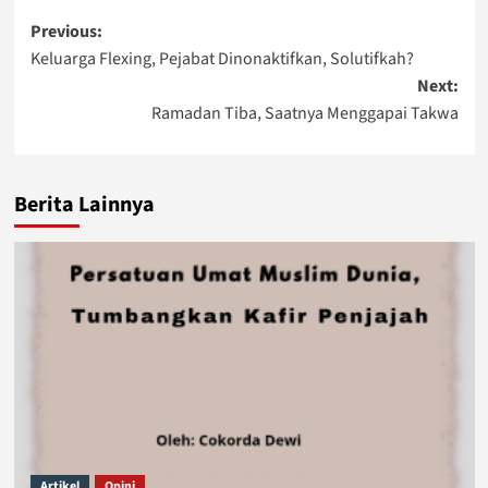
Post
Previous:
Keluarga Flexing, Pejabat Dinonaktifkan, Solutifkah?
navigation
Next:
Ramadan Tiba, Saatnya Menggapai Takwa
Berita Lainnya
Artikel
Opini