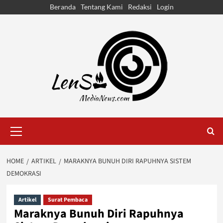
Skip
Beranda
Tentang Kami
Redaksi
Login
to
content
Primary
Menu
HOME
ARTIKEL
MARAKNYA BUNUH DIRI RAPUHNYA SISTEM
DEMOKRASI
Artikel
Surat Pembaca
Maraknya Bunuh Diri Rapuhnya