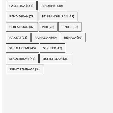
PALESTINA
(153)
PENDAPAT
(30)
PENDIDIKAN
(79)
PENGANGGURAN
(29)
PEREMPUAN
(37)
PHK
(28)
PINJOL
(33)
RAKYAT
(28)
RAMADAN
(60)
REMAJA
(99)
SEKULARISME
(45)
SEKULER
(47)
SEKULERISME
(43)
SISTEM ISLAM
(38)
SURAT PEMBACA
(34)