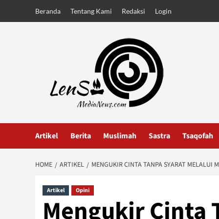
Skip
Beranda
Tentang Kami
Redaksi
Login
to
content
Artikel
Berita
Muslimah
Sastra
Tsaqofah
HOME
ARTIKEL
MENGUKIR CINTA TANPA SYARAT MELALUI M
Artikel
Opini
Mengukir Cinta 