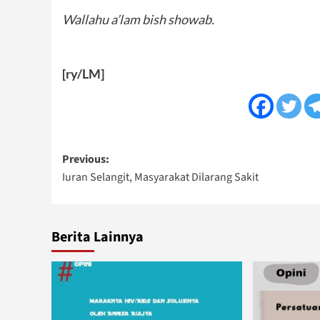
Wallahu a’lam bish showab.
[ry/LM]
Post
Previous:
Iuran Selangit, Masyarakat Dilarang Sakit
navigation
Berita Lainnya