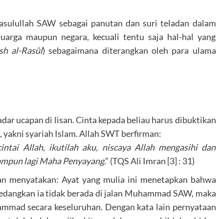
Rasulullah SAW sebagai panutan dan suri teladan dalam
luarga maupun negara, kecuali tentu saja hal-hal yang
h al-Rasûl
) sebagaimana diterangkan oleh para ulama
ar ucapan di lisan. Cinta kepada beliau harus dibuktikan
, yakni syariah Islam. Allah SWT berfirman:
ntai Allah, ikutilah aku, niscaya Allah mengasihi dan
ampun lagi Maha Penyayang
.” (TQS Ali Imran [3] : 31)
gan menyatakan: Ayat yang mulia ini menetapkan bahwa
 sedangkan ia tidak berada di jalan Muhammad SAW, maka
ammad secara keseluruhan. Dengan kata lain pernyataan