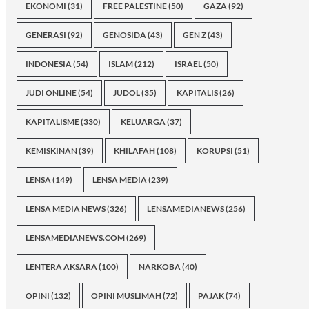
EKONOMI
(31)
FREE PALESTINE
(50)
GAZA
(92)
GENERASI
(92)
GENOSIDA
(43)
GEN Z
(43)
INDONESIA
(54)
ISLAM
(212)
ISRAEL
(50)
JUDI ONLINE
(54)
JUDOL
(35)
KAPITALIS
(26)
KAPITALISME
(330)
KELUARGA
(37)
KEMISKINAN
(39)
KHILAFAH
(108)
KORUPSI
(51)
LENSA
(149)
LENSA MEDIA
(239)
LENSA MEDIA NEWS
(326)
LENSAMEDIANEWS
(256)
LENSAMEDIANEWS.COM
(269)
LENTERA AKSARA
(100)
NARKOBA
(40)
OPINI
(132)
OPINI MUSLIMAH
(72)
PAJAK
(74)