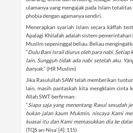
ulamanya yang mengajak pada Islam totalitas 
phobia dengan agamanya sendiri.
Menerapkan syariah Islam secara kâffah ten
Apalagi Khilafah adalah sistem pemerintahan
Muslim sepeninggal beliau. Beliau mengingatk
“
Dulu Bani Israil diurus oleh para nabi. Setiap 
lain. Sungguh tidak ada nabi setelah aku. Ya
banyak.
” (HR Muslim)
Jika Rasulullah SAW telah memberikan tuntuna
lain, masih pantaskah kita mengklaim cinta k
Allah SWT berfirman:
“
Siapa saja yang menentang Rasul sesudah jela
bukan jalan kaum Mukmin, niscaya Kami memb
kuasai itu dan Kami memasukkan dia ke dala
(TQS an-Nisa’ [4]: 115)