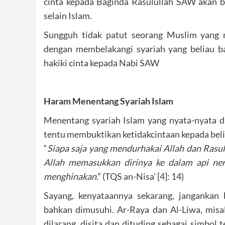
cinta kepada Baginda Rasulullah SAW akan be
selain Islam.
Sungguh tidak patut seorang Muslim yan
dengan membelakangi syariah yang beliau ba
hakiki cinta kepada Nabi SAW
Haram Menentang Syariah Islam
Menentang syariah Islam yang nyata-nyata 
tentu membuktikan ketidakcintaan kepada beli
“
Siapa saja yang mendurhakai Allah dan Rasu
Allah memasukkan dirinya ke dalam api ner
menghinakan
.” (TQS an-Nisa’ [4]: 14)
Sayang, kenyataannya sekarang, jangankan b
bahkan dimusuhi. Ar-Raya dan Al-Liwa, mis
dilarang, disita dan dituding sebagai simbol 