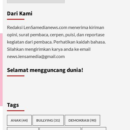
Dari Kami
Redaksi LenSamedianews.com menerima kiriman
opini, surat pembaca, cerpen, puisi, dan reportase
kegiatan dari pembaca. Perhatikan kaidah bahasa.
Silahkan mengirimkan karya anda ke email
news.lensamedia@gmail.com
Selamat mengguncang dunia!
Tags
ANAK
(44)
BULLYING
(31)
DEMOKRASI
(90)