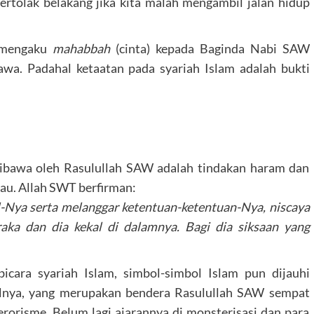
rtolak belakang jika kita malah mengambil jalan hidup
g mengaku
mahabbah
(cinta) kepada Baginda Nabi SAW
wa. Padahal ketaatan pada syariah Islam adalah bukti
dibawa oleh Rasulullah SAW adalah tindakan haram dan
au. Allah SWT berfirman:
l-Nya serta melanggar ketentuan-ketentuan-Nya, niscaya
aka dan dia kekal di dalamnya. Bagi dia siksaan yang
icara syariah Islam, simbol-simbol Islam pun dijauhi
alnya, yang merupakan bendera Rasulullah SAW sempat
terorisme. Belum lagi ajarannya di monsterisasi dan para