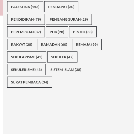
PALESTINA
(153)
PENDAPAT
(30)
PENDIDIKAN
(79)
PENGANGGURAN
(29)
PEREMPUAN
(37)
PHK
(28)
PINJOL
(33)
RAKYAT
(28)
RAMADAN
(60)
REMAJA
(99)
SEKULARISME
(45)
SEKULER
(47)
SEKULERISME
(43)
SISTEM ISLAM
(38)
SURAT PEMBACA
(34)