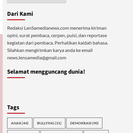
Dari Kami
Redaksi LenSamedianews.com menerima kiriman
opini, surat pembaca, cerpen, puisi, dan reportase
kegiatan dari pembaca. Perhatikan kaidah bahasa.
Silahkan mengirimkan karya anda ke email
news.lensamedia@gmail.com
Selamat mengguncang dunia!
Tags
ANAK
(44)
BULLYING
(31)
DEMOKRASI
(90)