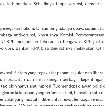
tak terhindarkan. Sebaliknya tanpa korupsi, demokrasi
a penegakan hukum. Di samping adanya upaya sistematis
mbaga antikorupsi, khususnya Komisi Pemberantasan
si UU KPK menjadikan keberadaan Pengawas KPK justru
orupsi. Bahkan KPK bisa digugat jika melakukan OTT
okrasi. Sistem yang tegak atas paham sekuler dan liberal
nuh kecacatan dan sarat dengan berbagai kepentingan.
tak lebih hanya alat impresi. Tuk mendepak lawan politik
gkaran kekuasaan yang terjadi saat ini, hanyalah satu di
Penyakit yang mustahil diberantas lewat lembaga semisal
dan sanksi. Wajar jika keberadaannya tak membuat gentar