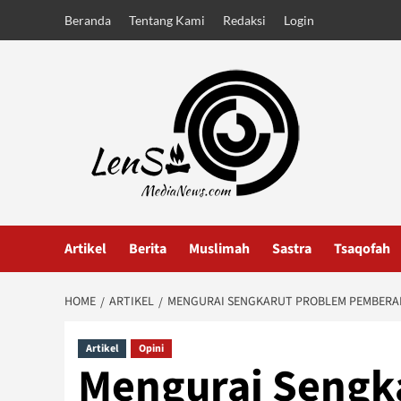
Skip
Beranda
Tentang Kami
Redaksi
Login
to
content
Artikel
Berita
Muslimah
Sastra
Tsaqofah
HOME
ARTIKEL
MENGURAI SENGKARUT PROBLEM PEMBERA
Artikel
Opini
Mengurai Sengk