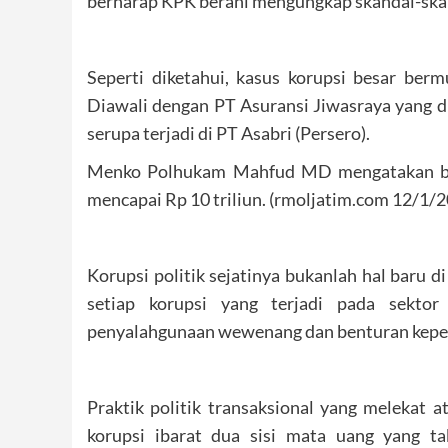
berharap KPK berani mengungkap skandal-skan
Seperti diketahui, kasus korupsi besar ber
Diawali dengan PT Asuransi Jiwasraya yang di
serupa terjadi di PT Asabri (Persero).
Menko Polhukam Mahfud MD mengatakan bahw
mencapai Rp 10 triliun. (rmoljatim.com 12/1/
Korupsi politik sejatinya bukanlah hal baru d
setiap korupsi yang terjadi pada sektor 
penyalahgunaan wewenang dan benturan kepen
Praktik politik transaksional yang melekat
korupsi ibarat dua sisi mata uang yang t