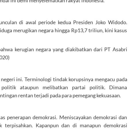
dal ini demi menyelematkan rakyat Indonesia.
munculan di awal periode kedua Presiden Joko Widodo.
duga merugikan negara hingga Rp13,7 triliun, kini kasus
a kerugian negara yang diakibatkan dari PT Asabri
2020)
i negeri ini. Terminologi tindak korupsinya mengacu pada
politik ataupun melibatkan partai politik. Dimana
tingan rentan terjadi pada para pemegang kekuasaan.
 atas penerapan demokrasi. Meniscayakan demokrasi dan
ak terpisahkan. Kapanpun dan di manapun demokrasi