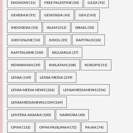
EKONOMI
(31)
FREE PALESTINE
(50)
GAZA
(92)
GENERASI
(91)
GENOSIDA
(43)
GEN Z
(43)
INDONESIA
(54)
ISLAM
(212)
ISRAEL
(50)
JUDI ONLINE
(54)
JUDOL
(35)
KAPITALIS
(26)
KAPITALISME
(330)
KELUARGA
(37)
KEMISKINAN
(39)
KHILAFAH
(108)
KORUPSI
(51)
LENSA
(149)
LENSA MEDIA
(239)
LENSA MEDIA NEWS
(326)
LENSAMEDIANEWS
(256)
LENSAMEDIANEWS.COM
(269)
LENTERA AKSARA
(100)
NARKOBA
(40)
OPINI
(132)
OPINI MUSLIMAH
(72)
PAJAK
(74)