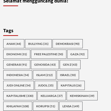
Selamat mengguncang dunia!
Tags
ANAK
(44)
BULLYING
(31)
DEMOKRASI
(90)
EKONOMI
(31)
FREE PALESTINE
(50)
GAZA
(92)
GENERASI
(91)
GENOSIDA
(43)
GEN Z
(43)
INDONESIA
(54)
ISLAM
(212)
ISRAEL
(50)
JUDI ONLINE
(54)
JUDOL
(35)
KAPITALIS
(26)
KAPITALISME
(330)
KELUARGA
(37)
KEMISKINAN
(39)
KHILAFAH
(108)
KORUPSI
(51)
LENSA
(149)