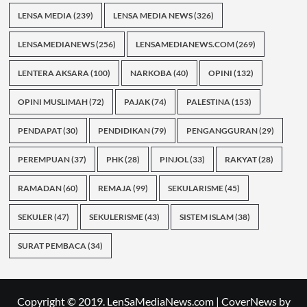
LENSA MEDIA
(239)
LENSA MEDIA NEWS
(326)
LENSAMEDIANEWS
(256)
LENSAMEDIANEWS.COM
(269)
LENTERA AKSARA
(100)
NARKOBA
(40)
OPINI
(132)
OPINI MUSLIMAH
(72)
PAJAK
(74)
PALESTINA
(153)
PENDAPAT
(30)
PENDIDIKAN
(79)
PENGANGGURAN
(29)
PEREMPUAN
(37)
PHK
(28)
PINJOL
(33)
RAKYAT
(28)
RAMADAN
(60)
REMAJA
(99)
SEKULARISME
(45)
SEKULER
(47)
SEKULERISME
(43)
SISTEM ISLAM
(38)
SURAT PEMBACA
(34)
Copyright © 2019. LenSaMediaNews.com
|
CoverNews
by