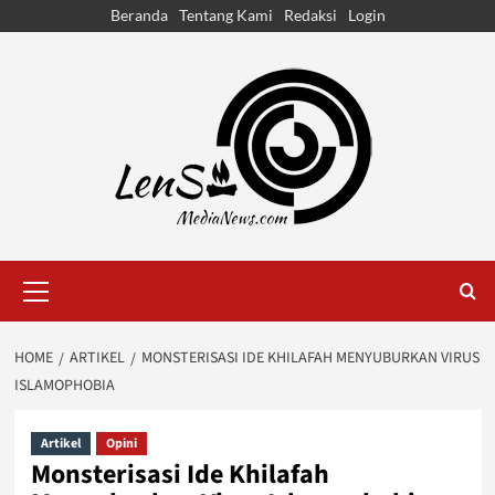
Skip
Beranda
Tentang Kami
Redaksi
Login
to
content
Primary
Menu
HOME
ARTIKEL
MONSTERISASI IDE KHILAFAH MENYUBURKAN VIRUS
ISLAMOPHOBIA
Artikel
Opini
Monsterisasi Ide Khilafah