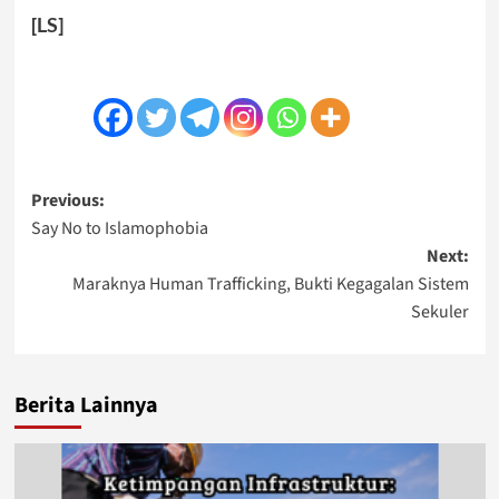
[LS]
Post
Previous:
Say No to Islamophobia
navigation
Next:
Maraknya Human Trafficking, Bukti Kegagalan Sistem
Sekuler
Berita Lainnya