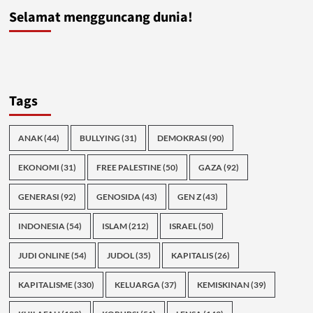
Selamat mengguncang dunia!
Tags
ANAK
(44)
BULLYING
(31)
DEMOKRASI
(90)
EKONOMI
(31)
FREE PALESTINE
(50)
GAZA
(92)
GENERASI
(92)
GENOSIDA
(43)
GEN Z
(43)
INDONESIA
(54)
ISLAM
(212)
ISRAEL
(50)
JUDI ONLINE
(54)
JUDOL
(35)
KAPITALIS
(26)
KAPITALISME
(330)
KELUARGA
(37)
KEMISKINAN
(39)