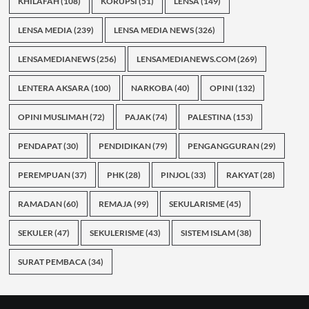
KHILAFAH
(108)
KORUPSI
(51)
LENSA
(149)
LENSA MEDIA
(239)
LENSA MEDIA NEWS
(326)
LENSAMEDIANEWS
(256)
LENSAMEDIANEWS.COM
(269)
LENTERA AKSARA
(100)
NARKOBA
(40)
OPINI
(132)
OPINI MUSLIMAH
(72)
PAJAK
(74)
PALESTINA
(153)
PENDAPAT
(30)
PENDIDIKAN
(79)
PENGANGGURAN
(29)
PEREMPUAN
(37)
PHK
(28)
PINJOL
(33)
RAKYAT
(28)
RAMADAN
(60)
REMAJA
(99)
SEKULARISME
(45)
SEKULER
(47)
SEKULERISME
(43)
SISTEM ISLAM
(38)
SURAT PEMBACA
(34)