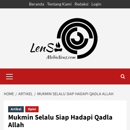
Skip
Beranda
Tentang Kami
Redaksi
Login
to
content
Primary
Menu
HOME
ARTIKEL
MUKMIN SELALU SIAP HADAPI QADLA ALLAH
Artikel
Opini
Mukmin Selalu Siap Hadapi Qadla
Allah