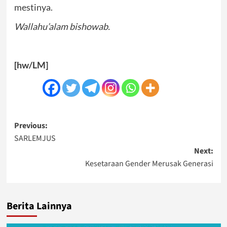
mestinya.
Wallahu’alam bishowab.
[hw/LM]
Post
Previous:
SARLEMJUS
navigation
Next:
Kesetaraan Gender Merusak Generasi
Berita Lainnya