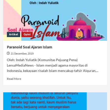
Akal
Artikel
Opini
Paranoid Soal Ajaran Islam
21 December, 2019
Oleh: Indah Yuliatik (Komunitas Pejuang Pena)
LensaMediaNews - Islam menjadi agama mayoritas di
Indonesia, kekayaan risalah Islam mencakup tafsir Alquran,...
Read
Read More
more
about
Paranoid
Soal
Ajaran
Islam