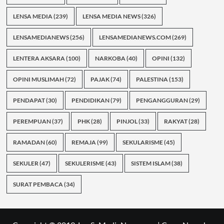
LENSA MEDIA
(239)
LENSA MEDIA NEWS
(326)
LENSAMEDIANEWS
(256)
LENSAMEDIANEWS.COM
(269)
LENTERA AKSARA
(100)
NARKOBA
(40)
OPINI
(132)
OPINI MUSLIMAH
(72)
PAJAK
(74)
PALESTINA
(153)
PENDAPAT
(30)
PENDIDIKAN
(79)
PENGANGGURAN
(29)
PEREMPUAN
(37)
PHK
(28)
PINJOL
(33)
RAKYAT
(28)
RAMADAN
(60)
REMAJA
(99)
SEKULARISME
(45)
SEKULER
(47)
SEKULERISME
(43)
SISTEM ISLAM
(38)
SURAT PEMBACA
(34)