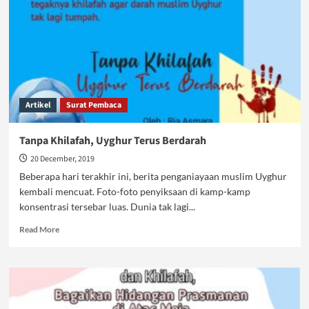
Artikel
Surat Pembaca
Tanpa Khilafah, Uyghur Terus Berdarah
20 December, 2019
Beberapa hari terakhir ini, berita penganiayaan muslim Uyghur
kembali mencuat. Foto-foto penyiksaan di kamp-kamp
konsentrasi tersebar luas. Dunia tak lagi...
Read
Read More
more
about
Tanpa
Khilafah,
Uyghur
Terus