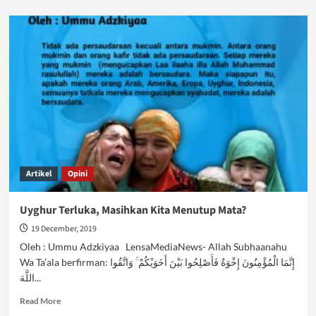
about
Stunting
Masih
Menghantui
Negeri
Artikel
Opini
Uyghur Terluka, Masihkan Kita Menutup Mata?
19 December, 2019
Oleh : Ummu Adzkiyaa LensaMediaNews- Allah Subhaanahu
Wa Ta’ala berfirman: إِنَّمَا الْمُؤْمِنُونَ إِخْوَةٌ فَأَصْلِحُوا بَيْنَ أَخَوَيْكُمْ ۚ وَاتَّقُوا
اللَّهَ...
Read
Read More
more