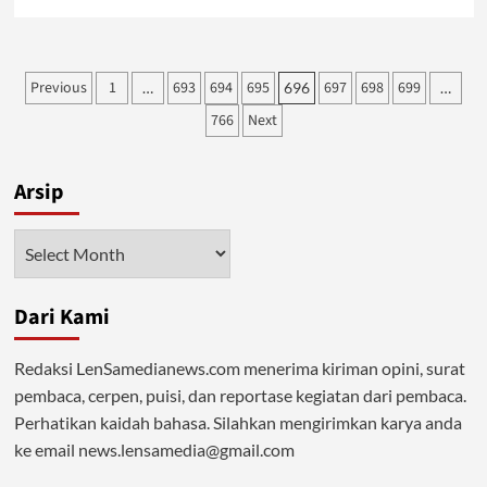
more
about
Nak,
Maafkan
Posts
Previous
1
693
694
695
697
698
699
…
696
…
Bunda
pagination
766
Next
Arsip
Arsip
Dari Kami
Redaksi LenSamedianews.com menerima kiriman opini, surat
pembaca, cerpen, puisi, dan reportase kegiatan dari pembaca.
Perhatikan kaidah bahasa. Silahkan mengirimkan karya anda
ke email news.lensamedia@gmail.com