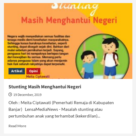
Rezim
Alergi
Khilafah
dan
Jihad
Artikel
Opini
Stunting Masih Menghantui Negeri
19 December, 2019
Oleh : Meita Ciptawati (Pemerhati Remaja di Kabupaten
Banjar) LensaMediaNews - Masalah stunting atau
pertumbuhan anak yang terhambat (kekerdilan)...
Read
Read More
more