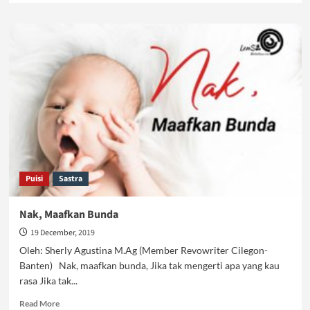
about
Uyghur
Terluka,
Masihkan
Kita
Menutup
Mata?
Puisi
Sastra
Nak, Maafkan Bunda
19 December, 2019
Oleh: Sherly Agustina M.Ag (Member Revowriter Cilegon-
Banten) Nak, maafkan bunda, Jika tak mengerti apa yang kau
rasa Jika tak...
Read
Read More