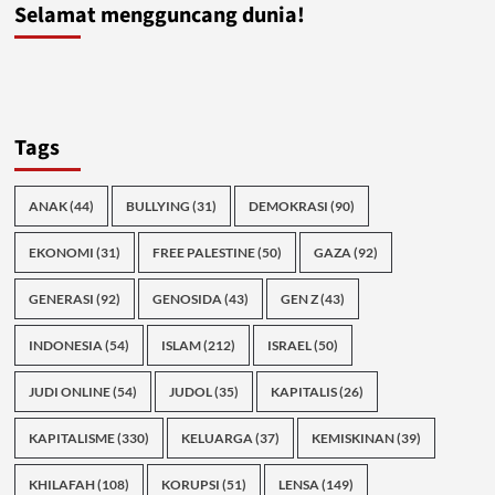
Selamat mengguncang dunia!
Tags
ANAK
(44)
BULLYING
(31)
DEMOKRASI
(90)
EKONOMI
(31)
FREE PALESTINE
(50)
GAZA
(92)
GENERASI
(92)
GENOSIDA
(43)
GEN Z
(43)
INDONESIA
(54)
ISLAM
(212)
ISRAEL
(50)
JUDI ONLINE
(54)
JUDOL
(35)
KAPITALIS
(26)
KAPITALISME
(330)
KELUARGA
(37)
KEMISKINAN
(39)
KHILAFAH
(108)
KORUPSI
(51)
LENSA
(149)