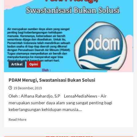
Lindungi
Buah
hatimu
dari
Bullying
Artikel
Opini
PDAM Merugi, Swastanisasi Bukan Solusi
19 December, 2019
Oleh : Alfiana Rahardjo, S.P LensaMediaNews - Air
merupakan sumber daya alam yang sangat penting bagi
keberlangsungan kehidupan manusia....
Read
Read More
more
about
PDAM