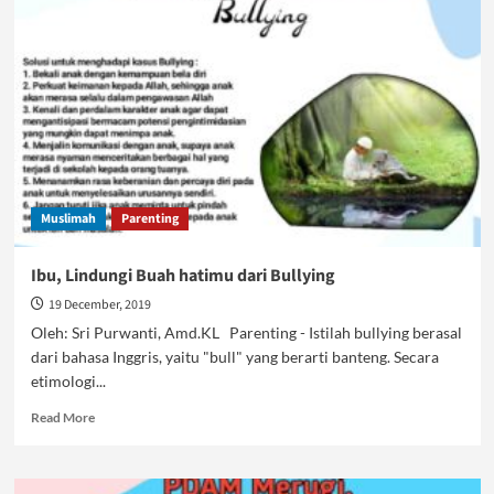
Jihad
dan
Khilafah,
Bagaikan
Hidangan
Prasmanan
di
Atas
Meja
Muslimah
Parenting
Ibu, Lindungi Buah hatimu dari Bullying
19 December, 2019
Oleh: Sri Purwanti, Amd.KL Parenting - Istilah bullying berasal
dari bahasa Inggris, yaitu "bull" yang berarti banteng. Secara
etimologi...
Read
Read More
more
about
Ibu,