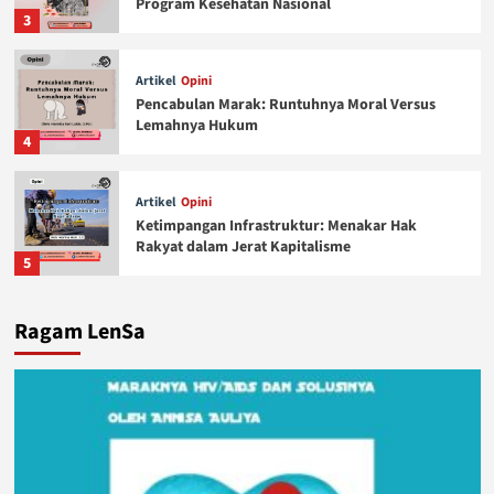
Program Kesehatan Nasional
3
Artikel
Opini
Pencabulan Marak: Runtuhnya Moral Versus
Lemahnya Hukum
4
Artikel
Opini
Ketimpangan Infrastruktur: Menakar Hak
Rakyat dalam Jerat Kapitalisme
5
Ragam LenSa