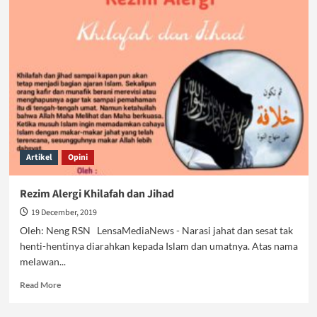
Merugi,
Swastanisasi
Bukan
Solusi
Artikel
Opini
Rezim Alergi Khilafah dan Jihad
19 December, 2019
Oleh: Neng RSN LensaMediaNews - Narasi jahat dan sesat tak
henti-hentinya diarahkan kepada Islam dan umatnya. Atas nama
melawan...
Read
Read More
more
about