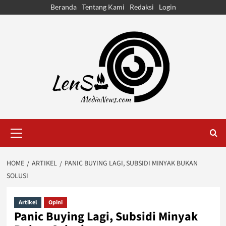
Skip
Beranda
Tentang Kami
Redaksi
Login
to
content
Primary
Menu
HOME
ARTIKEL
PANIC BUYING LAGI, SUBSIDI MINYAK BUKAN
SOLUSI
Artikel
Opini
Panic Buying Lagi, Subsidi Minyak