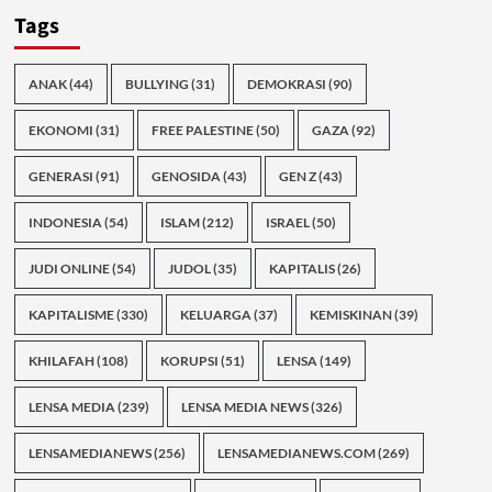
Tags
ANAK
(44)
BULLYING
(31)
DEMOKRASI
(90)
EKONOMI
(31)
FREE PALESTINE
(50)
GAZA
(92)
GENERASI
(91)
GENOSIDA
(43)
GEN Z
(43)
INDONESIA
(54)
ISLAM
(212)
ISRAEL
(50)
JUDI ONLINE
(54)
JUDOL
(35)
KAPITALIS
(26)
KAPITALISME
(330)
KELUARGA
(37)
KEMISKINAN
(39)
KHILAFAH
(108)
KORUPSI
(51)
LENSA
(149)
LENSA MEDIA
(239)
LENSA MEDIA NEWS
(326)
LENSAMEDIANEWS
(256)
LENSAMEDIANEWS.COM
(269)