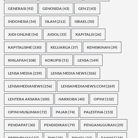
GENERASI
(92)
GENOSIDA
(43)
GEN Z
(43)
INDONESIA
(54)
ISLAM
(212)
ISRAEL
(50)
JUDI ONLINE
(54)
JUDOL
(35)
KAPITALIS
(26)
KAPITALISME
(330)
KELUARGA
(37)
KEMISKINAN
(39)
KHILAFAH
(108)
KORUPSI
(51)
LENSA
(149)
LENSA MEDIA
(239)
LENSA MEDIA NEWS
(326)
LENSAMEDIANEWS
(256)
LENSAMEDIANEWS.COM
(269)
LENTERA AKSARA
(100)
NARKOBA
(40)
OPINI
(132)
OPINI MUSLIMAH
(72)
PAJAK
(74)
PALESTINA
(153)
PENDAPAT
(30)
PENDIDIKAN
(79)
PENGANGGURAN
(29)
PEREMPUAN
(37)
PHK
(28)
PINJOL
(33)
RAKYAT
(28)