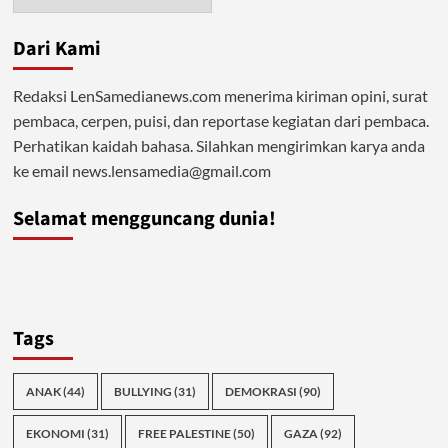
Dari Kami
Redaksi LenSamedianews.com menerima kiriman opini, surat
pembaca, cerpen, puisi, dan reportase kegiatan dari pembaca.
Perhatikan kaidah bahasa. Silahkan mengirimkan karya anda
ke email news.lensamedia@gmail.com
Selamat mengguncang dunia!
Tags
ANAK
(44)
BULLYING
(31)
DEMOKRASI
(90)
EKONOMI
(31)
FREE PALESTINE
(50)
GAZA
(92)