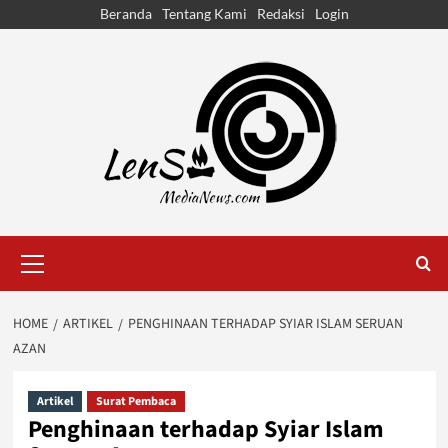
Skip
Beranda
Tentang Kami
Redaksi
Login
to
content
Primary
Menu
HOME
ARTIKEL
PENGHINAAN TERHADAP SYIAR ISLAM SERUAN
AZAN
Artikel
Surat Pembaca
Penghinaan terhadap Syiar Islam