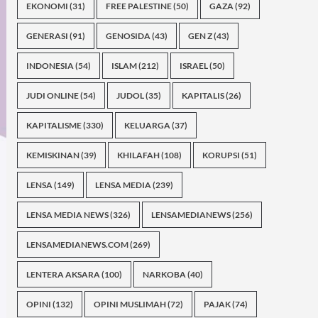
EKONOMI
(31)
FREE PALESTINE
(50)
GAZA
(92)
GENERASI
(91)
GENOSIDA
(43)
GEN Z
(43)
INDONESIA
(54)
ISLAM
(212)
ISRAEL
(50)
JUDI ONLINE
(54)
JUDOL
(35)
KAPITALIS
(26)
KAPITALISME
(330)
KELUARGA
(37)
KEMISKINAN
(39)
KHILAFAH
(108)
KORUPSI
(51)
LENSA
(149)
LENSA MEDIA
(239)
LENSA MEDIA NEWS
(326)
LENSAMEDIANEWS
(256)
LENSAMEDIANEWS.COM
(269)
LENTERA AKSARA
(100)
NARKOBA
(40)
OPINI
(132)
OPINI MUSLIMAH
(72)
PAJAK
(74)