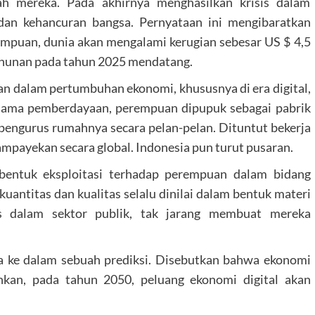
ah mereka. Pada akhirnya menghasilkan krisis dalam
 dan kehancuran bangsa. Pernyataan ini mengibaratkan
puan, dunia akan mengalami kerugian sebesar US $ 4,5
ahunan pada tahun 2025 mendatang.
uan dalam pertumbuhan ekonomi, khususnya di era digital,
as nama pemberdayaan, perempuan dipupuk sebagai pabrik
n pengurus rumahnya secara pelan-pelan. Dituntut bekerja
ampayekan secara global. Indonesia pun turut pusaran.
 bentuk eksploitasi terhadap perempuan dalam bidang
uantitas dan kualitas selalu dinilai dalam bentuk materi
kus dalam sektor publik, tak jarang membuat mereka
a ke dalam sebuah prediksi. Disebutkan bahwa ekonomi
hkan, pada tahun 2050, peluang ekonomi digital akan