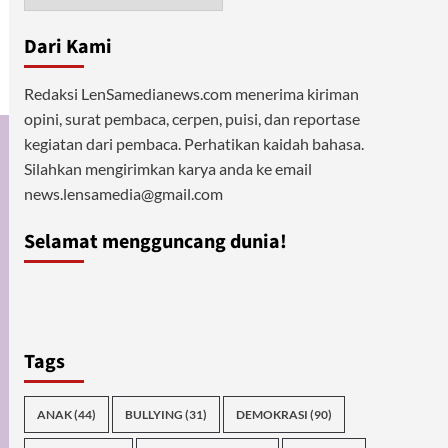
Dari Kami
Redaksi LenSamedianews.com menerima kiriman
opini, surat pembaca, cerpen, puisi, dan reportase
kegiatan dari pembaca. Perhatikan kaidah bahasa.
Silahkan mengirimkan karya anda ke email
news.lensamedia@gmail.com
Selamat mengguncang dunia!
Tags
ANAK
(44)
BULLYING
(31)
DEMOKRASI
(90)