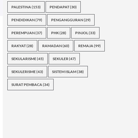
PALESTINA
(153)
PENDAPAT
(30)
PENDIDIKAN
(79)
PENGANGGURAN
(29)
PEREMPUAN
(37)
PHK
(28)
PINJOL
(33)
RAKYAT
(28)
RAMADAN
(60)
REMAJA
(99)
SEKULARISME
(45)
SEKULER
(47)
SEKULERISME
(43)
SISTEM ISLAM
(38)
SURAT PEMBACA
(34)