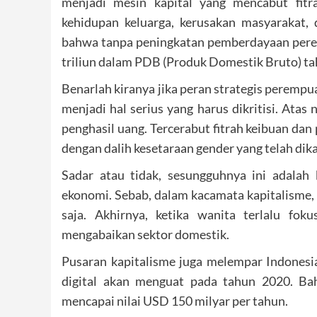
menjadi mesin kapital yang mencabut fitr
kehidupan keluarga, kerusakan masyarakat,
bahwa tanpa peningkatan pemberdayaan perem
triliun dalam PDB (Produk Domestik Bruto) t
Benarlah kiranya jika peran strategis peremp
menjadi hal serius yang harus dikritisi. At
penghasil uang. Tercerabut fitrah keibuan da
dengan dalih kesetaraan gender yang telah dik
Sadar atau tidak, sesungguhnya ini adalah
ekonomi. Sebab, dalam kacamata kapitalisme, k
saja. Akhirnya, ketika wanita terlalu fo
mengabaikan sektor domestik.
Pusaran kapitalisme juga melempar Indonesi
digital akan menguat pada tahun 2020. Ba
mencapai nilai USD 150 milyar per tahun.