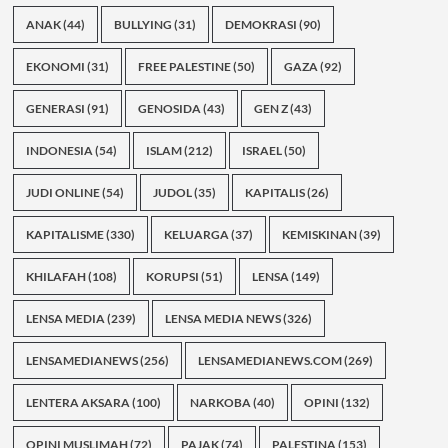
ANAK
(44)
BULLYING
(31)
DEMOKRASI
(90)
EKONOMI
(31)
FREE PALESTINE
(50)
GAZA
(92)
GENERASI
(91)
GENOSIDA
(43)
GEN Z
(43)
INDONESIA
(54)
ISLAM
(212)
ISRAEL
(50)
JUDI ONLINE
(54)
JUDOL
(35)
KAPITALIS
(26)
KAPITALISME
(330)
KELUARGA
(37)
KEMISKINAN
(39)
KHILAFAH
(108)
KORUPSI
(51)
LENSA
(149)
LENSA MEDIA
(239)
LENSA MEDIA NEWS
(326)
LENSAMEDIANEWS
(256)
LENSAMEDIANEWS.COM
(269)
LENTERA AKSARA
(100)
NARKOBA
(40)
OPINI
(132)
OPINI MUSLIMAH
(72)
PAJAK
(74)
PALESTINA
(153)