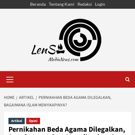
Skip
Beranda
Tentang Kami
Redaksi
Login
to
content
Primary
Menu
HOME
ARTIKEL
PERNIKAHAN BEDA AGAMA DILEGALKAN,
BAGAIMANA ISLAM MENYIKAPINYA?
Artikel
Opini
Pernikahan Beda Agama Dilegalkan,