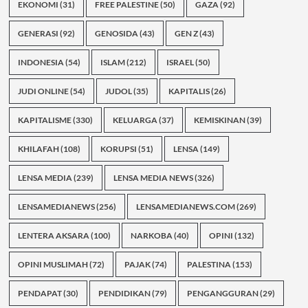
EKONOMI
(31)
FREE PALESTINE
(50)
GAZA
(92)
GENERASI
(92)
GENOSIDA
(43)
GEN Z
(43)
INDONESIA
(54)
ISLAM
(212)
ISRAEL
(50)
JUDI ONLINE
(54)
JUDOL
(35)
KAPITALIS
(26)
KAPITALISME
(330)
KELUARGA
(37)
KEMISKINAN
(39)
KHILAFAH
(108)
KORUPSI
(51)
LENSA
(149)
LENSA MEDIA
(239)
LENSA MEDIA NEWS
(326)
LENSAMEDIANEWS
(256)
LENSAMEDIANEWS.COM
(269)
LENTERA AKSARA
(100)
NARKOBA
(40)
OPINI
(132)
OPINI MUSLIMAH
(72)
PAJAK
(74)
PALESTINA
(153)
PENDAPAT
(30)
PENDIDIKAN
(79)
PENGANGGURAN
(29)