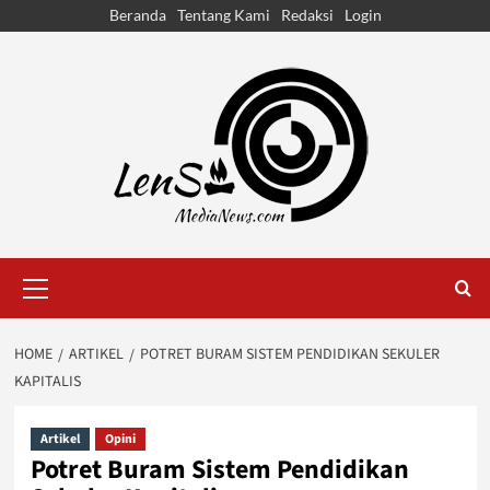
Skip
Beranda
Tentang Kami
Redaksi
Login
to
content
Primary
Menu
HOME
ARTIKEL
POTRET BURAM SISTEM PENDIDIKAN SEKULER
KAPITALIS
Artikel
Opini
Potret Buram Sistem Pendidikan