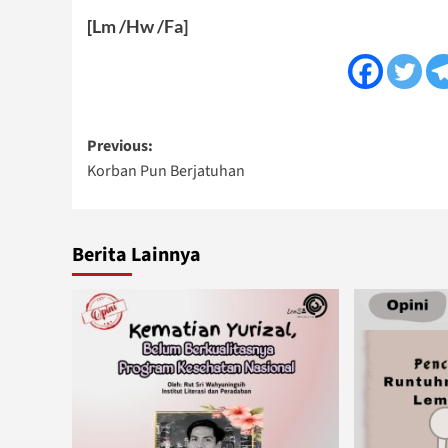
[Lm /Hw /Fa]
Post
Previous:
Korban Pun Berjatuhan
navigation
Berita Lainnya