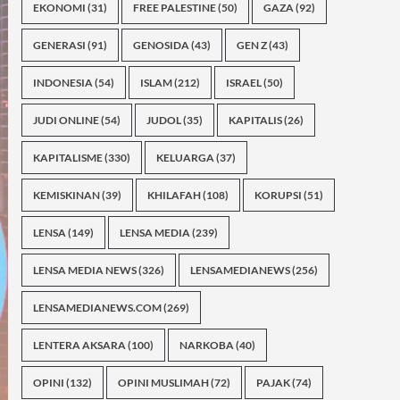
EKONOMI
(31)
FREE PALESTINE
(50)
GAZA
(92)
GENERASI
(91)
GENOSIDA
(43)
GEN Z
(43)
INDONESIA
(54)
ISLAM
(212)
ISRAEL
(50)
JUDI ONLINE
(54)
JUDOL
(35)
KAPITALIS
(26)
KAPITALISME
(330)
KELUARGA
(37)
KEMISKINAN
(39)
KHILAFAH
(108)
KORUPSI
(51)
LENSA
(149)
LENSA MEDIA
(239)
LENSA MEDIA NEWS
(326)
LENSAMEDIANEWS
(256)
LENSAMEDIANEWS.COM
(269)
LENTERA AKSARA
(100)
NARKOBA
(40)
OPINI
(132)
OPINI MUSLIMAH
(72)
PAJAK
(74)