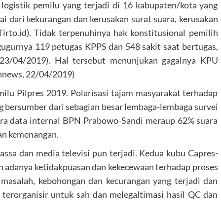
logistik pemilu yang terjadi di 16 kabupaten/kota yang
lai dari kekurangan dan kerusakan surat suara, kerusakan
Tirto.id). Tidak terpenuhinya hak konstitusional pemilih
 gugurnya 119 petugas KPPS dan 548 sakit saat bertugas,
t, 23/04/2019). Hal tersebut menunjukan gagalnya KPU
nnews, 22/04/2019)
lu Pilpres 2019. Polarisasi tajam masyarakat terhadap
ang bersumber dari sebagian besar lembaga-lembaga survei
ra data internal BPN Prabowo-Sandi meraup 62% suara
kan kemenangan.
massa dan media televisi pun terjadi. Kedua kubu Capres-
 adanya ketidakpuasan dan kekecewaan terhadap proses
 masalah, kebohongan dan kecurangan yang terjadi dan
 terorganisir untuk sah dan melegaltimasi hasil QC dan