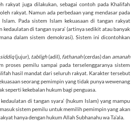
 rakyat juga dilakukan, sebagai contoh pada Khalifah
g oleh rakyat. Namun ada perbedaan yang mendasar pada
Islam. Pada sistem Islam kekuasaan di tangan rakyat
n kedaulatan di tangan syara’ (artinya sedikit atau banyak
ana dalam sistem demokrasi). Sistem ini dicontohkan
r
siddiq
(jujur),
tabligh
(adil),
fathanah
(cerdas) dan
amanah
lam proses pemilu sampai pada terselenggaranya sistem
ifah hasil mandat dari seluruh rakyat. Karakter tersebut
 kekuasaan seorang pemimpin yang tidak punya wewenang
k seperti kekebalan hukum bagi penguasa.
 kedaulatan di tangan syara’ (hukum Islam) yang mampu
masuk sistem pemilu untuk memilih pemimpin yang akan
akyat hanya dengan hukum Allah Subhanahu wa Ta’ala.