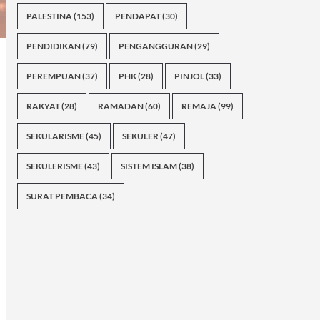
PALESTINA
(153)
PENDAPAT
(30)
PENDIDIKAN
(79)
PENGANGGURAN
(29)
PEREMPUAN
(37)
PHK
(28)
PINJOL
(33)
RAKYAT
(28)
RAMADAN
(60)
REMAJA
(99)
SEKULARISME
(45)
SEKULER
(47)
SEKULERISME
(43)
SISTEM ISLAM
(38)
SURAT PEMBACA
(34)