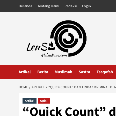
Skip
Beranda
Tentang Kami
Redaksi
Login
to
content
Artikel
Berita
Muslimah
Sastra
Tsaqofah
HOME
ARTIKEL
“QUICK COUNT” DAN TINDAK KRIMINAL DE
Artikel
Opini
“Quick Count” d