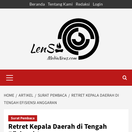
Skip
Beranda
Tentang Kami
Redaksi
Login
to
content
Primary
Menu
HOME
ARTIKEL
SURAT PEMBACA
RETRET KEPALA DAERAH DI
TENGAH EFISIENSI ANGGARAN
Surat Pembaca
Retret Kepala Daerah di Tengah