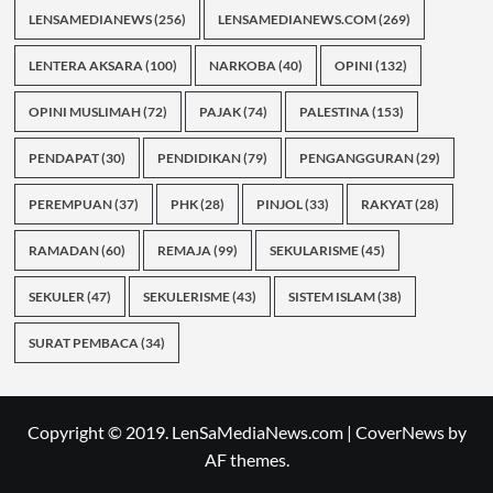
LENSAMEDIANEWS
(256)
LENSAMEDIANEWS.COM
(269)
LENTERA AKSARA
(100)
NARKOBA
(40)
OPINI
(132)
OPINI MUSLIMAH
(72)
PAJAK
(74)
PALESTINA
(153)
PENDAPAT
(30)
PENDIDIKAN
(79)
PENGANGGURAN
(29)
PEREMPUAN
(37)
PHK
(28)
PINJOL
(33)
RAKYAT
(28)
RAMADAN
(60)
REMAJA
(99)
SEKULARISME
(45)
SEKULER
(47)
SEKULERISME
(43)
SISTEM ISLAM
(38)
SURAT PEMBACA
(34)
Copyright © 2019. LenSaMediaNews.com
|
CoverNews
by
AF themes.