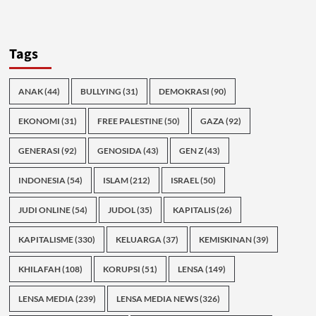
Tags
ANAK
(44)
BULLYING
(31)
DEMOKRASI
(90)
EKONOMI
(31)
FREE PALESTINE
(50)
GAZA
(92)
GENERASI
(92)
GENOSIDA
(43)
GEN Z
(43)
INDONESIA
(54)
ISLAM
(212)
ISRAEL
(50)
JUDI ONLINE
(54)
JUDOL
(35)
KAPITALIS
(26)
KAPITALISME
(330)
KELUARGA
(37)
KEMISKINAN
(39)
KHILAFAH
(108)
KORUPSI
(51)
LENSA
(149)
LENSA MEDIA
(239)
LENSA MEDIA NEWS
(326)