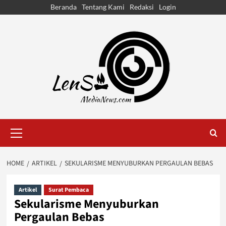
Skip
Beranda
Tentang Kami
Redaksi
Login
to
content
Primary
Menu
HOME
ARTIKEL
SEKULARISME MENYUBURKAN PERGAULAN BEBAS
Artikel
Surat Pembaca
Sekularisme Menyuburkan
Pergaulan Bebas