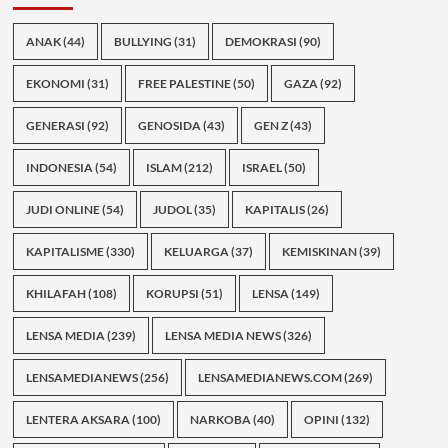
ANAK
(44)
BULLYING
(31)
DEMOKRASI
(90)
EKONOMI
(31)
FREE PALESTINE
(50)
GAZA
(92)
GENERASI
(92)
GENOSIDA
(43)
GEN Z
(43)
INDONESIA
(54)
ISLAM
(212)
ISRAEL
(50)
JUDI ONLINE
(54)
JUDOL
(35)
KAPITALIS
(26)
KAPITALISME
(330)
KELUARGA
(37)
KEMISKINAN
(39)
KHILAFAH
(108)
KORUPSI
(51)
LENSA
(149)
LENSA MEDIA
(239)
LENSA MEDIA NEWS
(326)
LENSAMEDIANEWS
(256)
LENSAMEDIANEWS.COM
(269)
LENTERA AKSARA
(100)
NARKOBA
(40)
OPINI
(132)